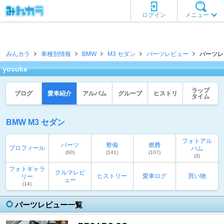
ログイン
メニュー
みんカラ
車種別情報
BMW
M3 セダン
パーツレビュー
パーツレビ
yosuke
ラップ
ブログ
愛車紹介
アルバム
グループ
ヒストリ
タイム
BMW M3 セダン
フォトアル
パーツ
整備
燃費
プロフィール
バム
(60)
(141)
(107)
(3)
フォトギャラ
クルマレビ
ヒストリー
愛車ログ
買い物
リー
ュー
(14)
パーツレビュー一覧