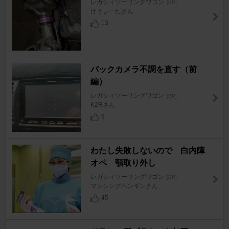
レガシィツーリングワゴン
[BP]
けうぃーたさん
13
バックカメラ不調を直す（前
編）
レガシィツーリングワゴン
[BP]
K2Rさん
9
わたし失敗しないので 白内障
オペ 顎取り外し
レガシィツーリングワゴン
[BP]
マンシングペンギンさん
45