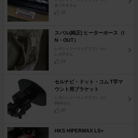
あつやまさん
18
スバル(純正) ヒーターホース（I
N・OUT）
レガシィツーリングワゴン
[BP]
レガ子さん
23
セルナビ・ドット・コム T字マ
ウント用ブラケット
レガシィツーリングワゴン
[BP]
BIGNさん
20
HKS HIPERMAX LS+