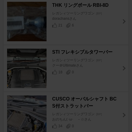
THK リングボール RBI-8D
レガシィツーリングワゴン
[BP]
dorachansさん
21
6
STI フレキシブルタワーバー
レガシィツーリングワゴン
[BP]
クー＠Ultimateさん
18
0
CUSCO オーバルシャフト BC
S付ストラットバー
レガシィツーリングワゴン
[BP]
おのちん(･ω･ゞ－☆さん
34
0