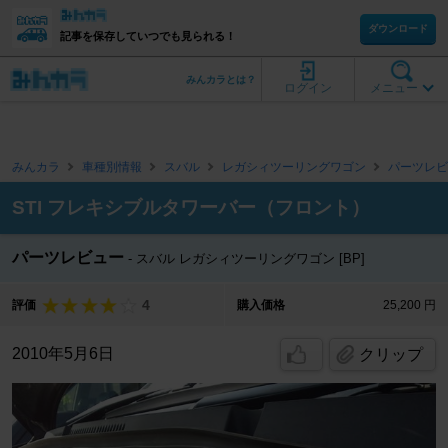
ダウンロード
記事を保存していつでも見られる！
みんカラとは？
ログイン
メニュー
みんカラ
車種別情報
スバル
レガシィツーリングワゴン
パーツレビ
STI フレキシブルタワーバー（フロント）
パーツレビュー
スバル レガシィツーリングワゴン [BP]
4
評価
購入価格
25,200 円
2010年5月6日
クリップ