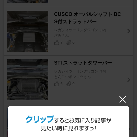
CUSCO オーバルシャフト BC
S付ストラットバー
レガシィツーリングワゴン
[BP]
ざみさん
7
0
STI ストラットタワーバー
レガシィツーリングワゴン
[BP]
とんこつポンコツさん
6
0
CRUZARD コメリブランド デ
ィフェンスウォーター 水引きコ
ーティング剤
レガシィツーリングワゴン
[BP]