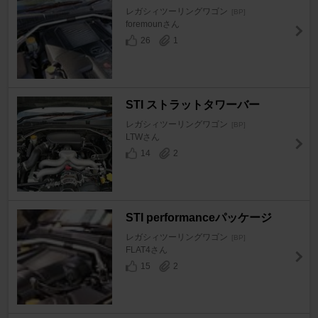
レガシィツーリングワゴン
[BP]
foremounさん
26
1
STI ストラットタワーバー
レガシィツーリングワゴン
[BP]
LTWさん
14
2
STI performanceパッケージ
レガシィツーリングワゴン
[BP]
FLAT4さん
15
2