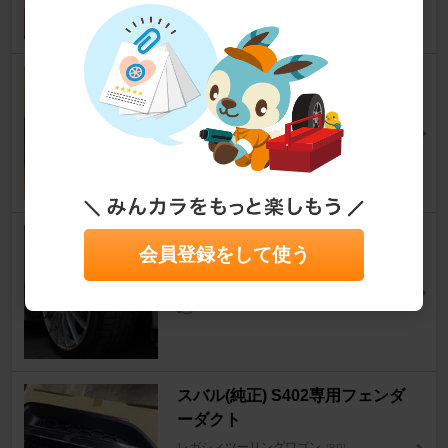
BP5F@ふぁんさん
14
Broadway BW-766 ワイドミラ
ー 300F
レガシィツーリングワゴン
[BP]
BIGNさん
21
HANKOOK VENTUS S1 evo3
会員登録をして使う
レガシィツーリングワゴン
[BP]
hkr.さん
15
スバル(純正) S402専用フェンダ
ーダクト
レガシィツーリングワゴン
[BP]