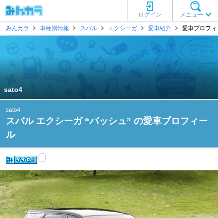
ログイン
メニュー
みんカラ
車種別情報
スバル
エクシーガ
愛車紹介
愛車プロフィール
sato4
sato4
スバル エクシーガ “バッシュ” の愛車プロフィー
ル