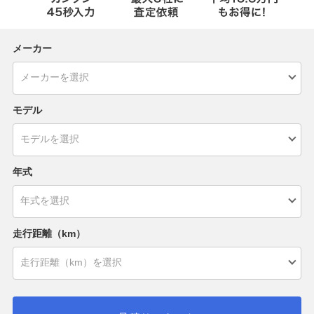
メーカー
モデル
年式
走行距離（km）