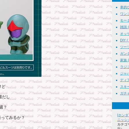
車的な事
ワンコの
モータ
雑談 ( 
オッサ
DIY (
ツーリ
ガンダム
家族 ( 
ラジコン
ジャパ
ディア
けど
スキー 
ガチャポ
週だし
週？
[ホンダ
通ってみるか？
ニッシ
カテゴ
定）