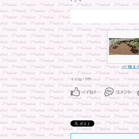
<< 種ま
イイね！0件