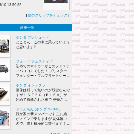
3/10 13:50:55
[
他のクリップをチェック
]
愛車一覧
ホンダ プレリュード
とことん、この車に乗っていよう
と思います!!
フォード フェスティバ
初めてのマイカーがこのフェステ
ィバ（白）でした！ ブリスター
フェンダー・フルフラットシー ...
ホンダ インテグラ
画像は残って無いのが残念なんで
すが！ ＶＴＥＣ（Ｂ１６Ａ）が
始めて搭載された車で 発売さ ...
ドラえもん (ホンダ N-ONE)
我が家の新メンバーです 主に娘
がメインで乗りますが 勿体無い
ので、僕も積極的に乗ります！ ...