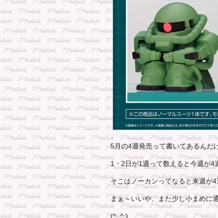
5月の4週発売って書いてあるんだ
1・2日が1週って数えると今週が4
そこはノーカンってなると来週が4
まぁ～いいや、また少し小まめに
(^_^;)