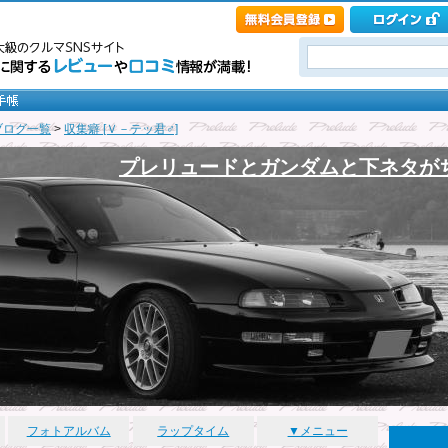
ブログ一覧
>
収集癖 [Ｖ－テッ君♂]
プレリュードとガンダムと下ネタが
フォトアルバム
ラップタイム
▼メニュー