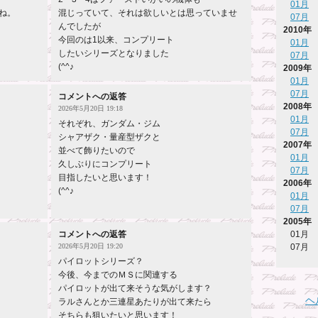
01月
ね。
混じっていて、それは欲しいとは思っていませ
07月
んでしたが
2010年
今回のは1以来、コンプリート
01月
したいシリーズとなりました
07月
(^^♪
2009年
01月
07月
コメントへの返答
2008年
2026年5月20日 19:18
01月
それぞれ、ガンダム・ジム
07月
シャアザク・量産型ザクと
2007年
並べて飾りたいので
01月
久しぶりにコンプリート
07月
目指したいと思います！
2006年
(^^♪
01月
07月
2005年
01月
コメントへの返答
07月
2026年5月20日 19:20
パイロットシリーズ？
今後、今までのＭＳに関連する
パイロットが出て来そうな気がします？
ヘ
ラルさんとか三連星あたりが出て来たら
そちらも狙いたいと思います！