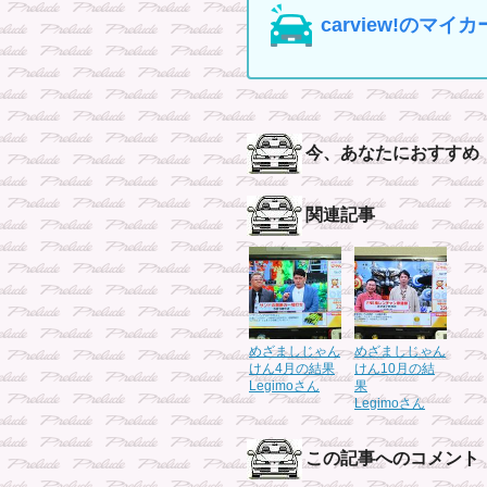
carview!の
今、あなたにおすすめ
関連記事
めざましじゃん
めざましじゃん
けん4月の結果
けん10月の結
Legimoさん
果
Legimoさん
この記事へのコメント