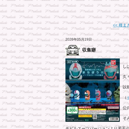
<< 種ま
2026年05月19日
収集癖
し
久
以
（
公
そ
モビルスーツバージョンより若干