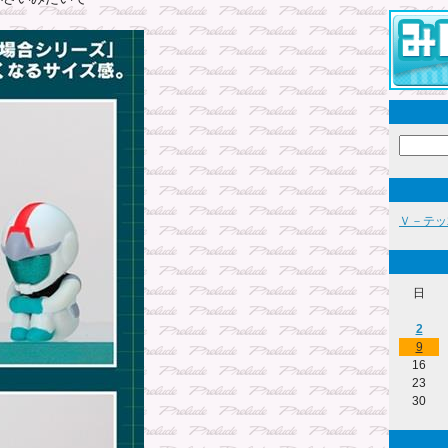
Ｖ－テッ
日
2
9
16
23
30