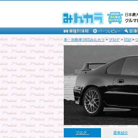
車・自動車SNSみんカラ
>
ブログ
>
日記
>
ブログ
*
愛車紹介