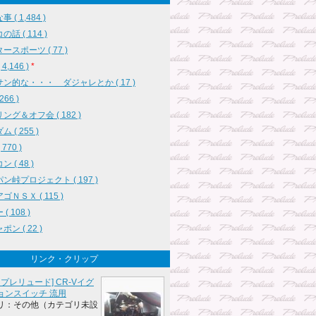
 ( 1,484 )
話 ( 114 )
ースポーツ ( 77 )
4,146 )
*
ン的な・・・ ダジャレとか ( 17 )
 266 )
ング＆オフ会 ( 182 )
 ( 255 )
770 )
 ( 48 )
ン峠プロジェクト ( 197 )
ゴＮＳＸ ( 115 )
( 108 )
ン ( 22 )
リンク・クリップ
 プレリュード] CR-Vイグ
ョンスイッチ 流用
リ：その他（カテゴリ未設