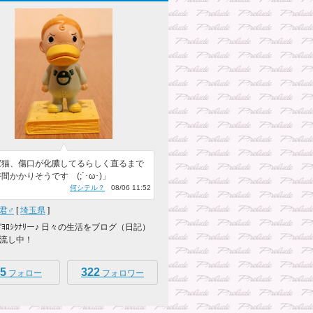
家猫、傷口が化膿してるらしく直るまで
間かかりそうです (;´･ω･)」
何シテル？
08/06 11:52
君♂
[
埼玉県
]
｡)ﾉ"ﾖﾛｼｸﾅﾘー♪ 日々の生活をブログ（日記）
流し中！
5
322
フォロー
フォロワー