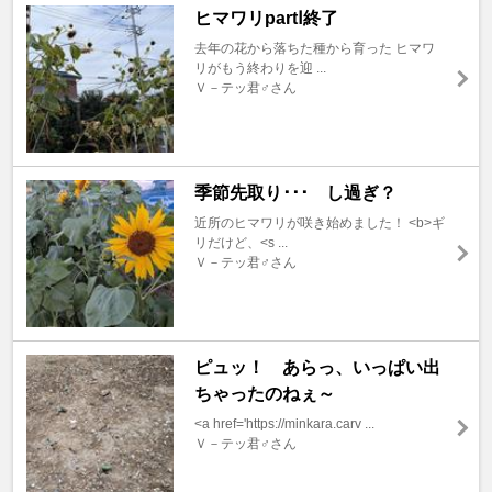
ヒマワリpartⅠ終了
去年の花から落ちた種から育った ヒマワ
リがもう終わりを迎 ...
Ｖ－テッ君♂さん
季節先取り･･･ し過ぎ？
近所のヒマワリが咲き始めました！ <b>ギ
リだけど、<s ...
Ｖ－テッ君♂さん
ピュッ！ あらっ、いっぱい出
ちゃったのねぇ～
<a href='https://minkara.carv ...
Ｖ－テッ君♂さん