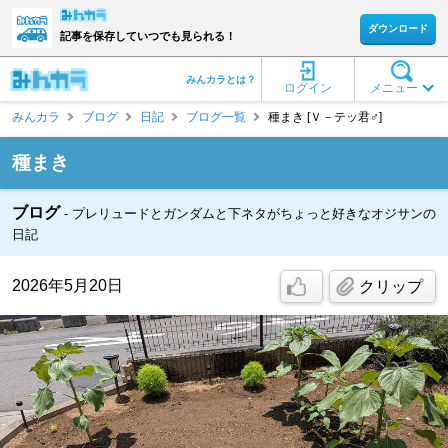
ダウンロード
記事を保存していつでも見られる！
みんカラとは？
ログイン
メニュー
みんカラ
ブログ
日記
ブログ一覧
種まき [Ｖ－テッ君♂]
種まき
ブログ
プレリュードとガンダムと下ネタがちょっと好きなオジサンの
日記
2026年5月20日
クリップ