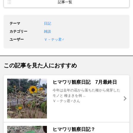
記事一覧
テーマ
日記
カテゴリー
雑談
ユーザー
Ｖ－テッ君♂
この記事を見た人におすすめ
ヒマワリ観察日記 7月最終日
今年は去年の花から落ちた種から発芽した
モノと 種まきを例 ...
Ｖ－テッ君♂さん
ヒマワリ観察日記？