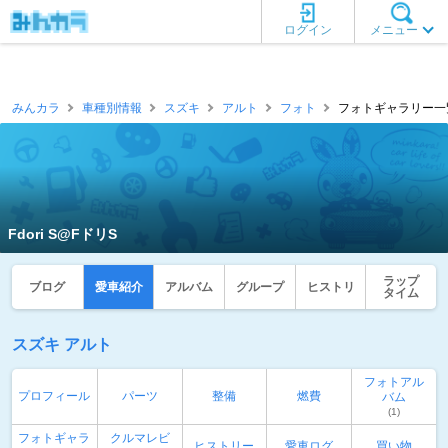
ログイン
メニュー
みんカラ
車種別情報
スズキ
アルト
フォト
フォトギャラリー一覧 [
Fdori S@FドリS
ラップ
ブログ
愛車紹介
アルバム
グループ
ヒストリ
タイム
スズキ アルト
フォトアル
プロフィール
パーツ
整備
燃費
バム
(1)
フォトギャラ
クルマレビ
ヒストリー
愛車ログ
買い物