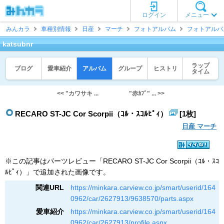
ログイン
メニュー
みんカラ
車種別情報
日産
マーチ
フォトアルバム
フォトアルバ
katsubnr
ラップ
ブログ
愛車紹介
アルバム
グループ
ヒストリ
タイム
<< "カワサキ ...
"赤ｶﾌﾞ" ... >>
RECARO ST-JC Cor Scorpii（ｺﾙ・ｽｺﾙﾋﾟｨ）
[1枚]
日産 マーチ
※この記事はパーツレビュー「RECARO ST-JC Cor Scorpii（ｺﾙ・ｽｺ
ﾙﾋﾟｨ）」で追加された画像です。
関連URL
https://minkara.carview.co.jp/smart/userid/164
0962/car/2627913/9638570/parts.aspx
愛車紹介
https://minkara.carview.co.jp/smart/userid/164
0962/car/2627913/profile.aspx