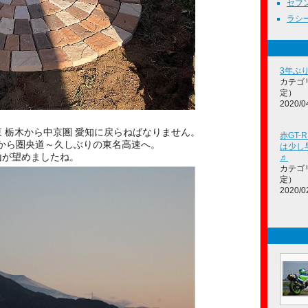
セブン
ラシーン
3年ぶ
カテゴ
定）
2020/0
 栃木から中京圏 愛知に戻らねばなりません。
赤GT-
朝から圏央道～久しぶりの東名高速へ。
は少し
山が望めましたね。
♬
カテゴ
定）
2020/0