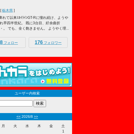
[
栃木県
]
痺れて以来ｽｶｲﾗｲﾝGT-Rに憧れ続け、ようや
れ早四半世紀。 既に3台目、紆余曲折
・。 でも、全く飽きません。 ようやく理...
8
176
フォロー
フォロワー
ユーザー内検索
<<
2026/8
>>
月
火
水
木
金
土
1