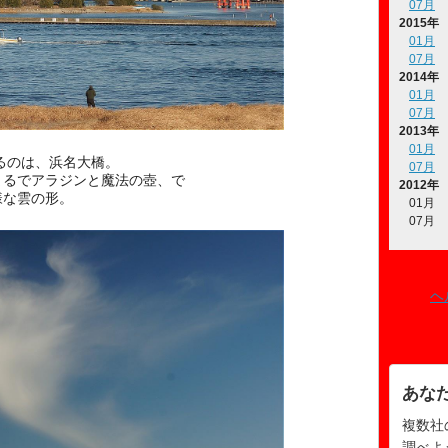
07月
2015年
01月
07月
2014年
01月
07月
2013年
01月
かるのは、浜名大橋。
07月
まるでアラジンと魔法の壺、で
2012年
様な雲の形。
01月
07月
ヘ
あな
複数社
調べよ