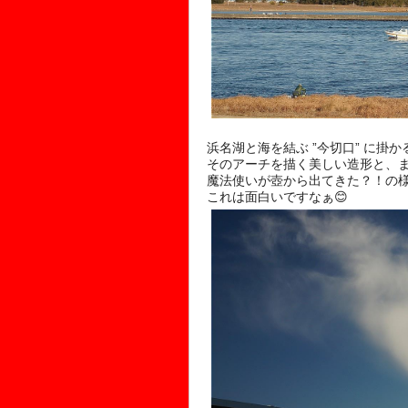
浜名湖と海を結ぶ ”今切口” に掛
そのアーチを描く美しい造形と、
魔法使いが壺から出てきた？！の
これは面白いですなぁ😊