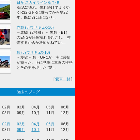
日産 スカイラインＧＴ‐Ｒ
Ｇr.Aに痺れ、憧れ続けてようや
くR32 GT-Rに乗ってから早22
年。既に3代目になり ...
赤鯱 (カワサキ ZX-10)
～赤鯱（2号機）～ 黒鯱（B1）
のENGが圧縮漏れを起こし、 整
備するか否か決めかねてい ...
鯱 (カワサキ ZX-10)
－愛称－ 鯱（ORCA） 実に愛情
が籠った、正に見事に車両の性格
とその姿を現した ”愛 ...
[
愛車一覧
]
過去のブログ
02月
03月
04月
05月
06月
08月
09月
10月
11月
12月
02月
03月
04月
05月
06月
08月
09月
10月
11月
12月