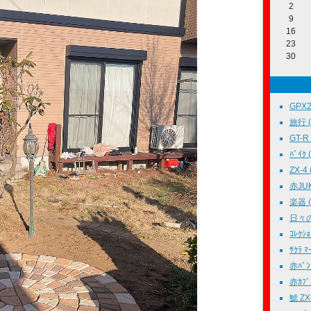
2
9
16
23
30
GPX25
旅行 ( 
GT-R 
ﾊﾞｲｸ (
ZX-4 
赤JUKE
楽器 ( 
日々の
ｺﾚｸｼｮﾝ
ｻｸﾗ ﾏｰ
赤ﾊﾞﾝ 
赤ｶﾌﾞ 
鯱 ZX-