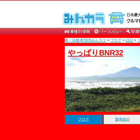
車・自動車SNSみんカラ
>
ブログ
>
日記
>
やっぱりBNR32
ブログ
愛車紹介