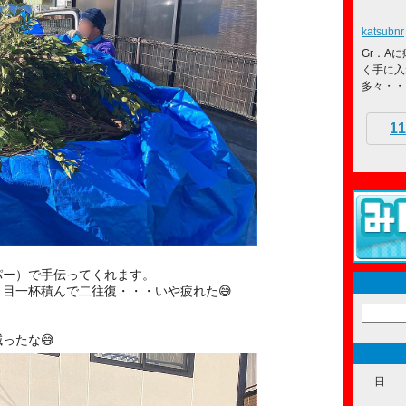
katsubnr
Gr．Aに
く手に入
多々・・
11
パー）で手伝ってくれます。
目一杯積んで二往復・・・いや疲れた😅
ったな😅
日