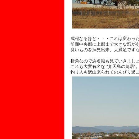
成程なるほど・・・これは変わっ
前面中央部に上部まで大きな窓が
良いものを拝見出来、大満足ですな
折角なので浜名湖も見ていきまし
これも大変有名な ”弁天島の鳥居”
釣り人も沢山来られてのんびり過