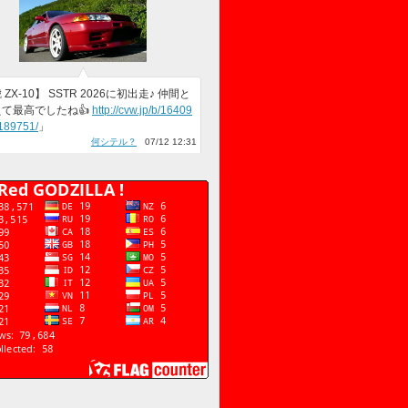
ZX-10】 SSTR 2026に初出走♪ 仲間と
て最高でしたね👍
http://cvw.jp/b/16409
189751/
」
何シテル？
07/12 12:31