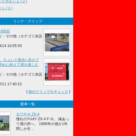
とポルシェ ( 2 )
 ( 1 )
リンク・クリップ
り8回目
リ：その他（カテゴリ未設
4/14 16:05:50
R ちょいと散歩♪ 赤カブ
早めに終えて港を楽しむ
リ：その他（カテゴリ未設
2/11 17:40:15
[
他のクリップをチェック
]
愛車一覧
カワサキ ZX-4
憧れのﾗｲﾑｶﾗｰZX-4 F-Ⅲ。 縁あっ
て僕の所へ。 1988年の僅か1年
間しか生 ...