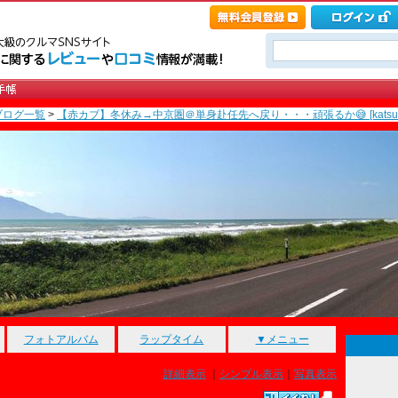
ブログ一覧
>
【赤カブ】冬休み→中京圏＠単身赴任先へ戻り・・・頑張るか😅 [katsub
フォトアルバム
ラップタイム
▼メニュー
詳細表示
｜
シンプル表示
｜
写真表示