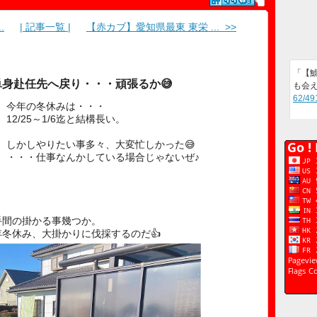
.
| 記事一覧 |
【赤カブ】愛知県最東 東栄 ... >>
「【鯱 
身赴任先へ戻り・・・頑張るか😅
も会え
62/49
今年の冬休みは・・・
12/25～1/6迄と結構長い。
しかしやりたい事多々、大変忙しかった😅
・・・仕事なんかしている場合じゃないぜ♪
手間の掛かる事幾つか。
冬休み、大掛かりに伐採するのだ👍