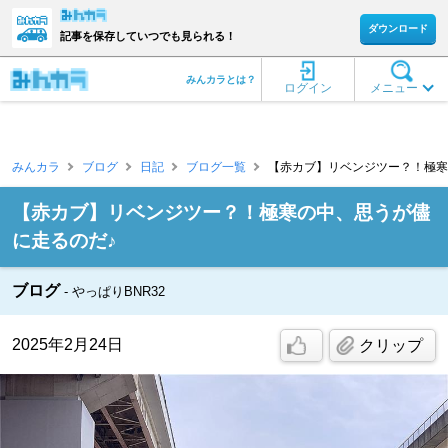
ダウンロード
記事を保存していつでも見られる！
みんカラとは？
ログイン
メニュー
みんカラ
ブログ
日記
ブログ一覧
【赤カブ】リベンジツー？！極寒の中、
【赤カブ】リベンジツー？！極寒の中、思うが儘
に走るのだ♪
ブログ
やっぱりBNR32
2025年2月24日
クリップ