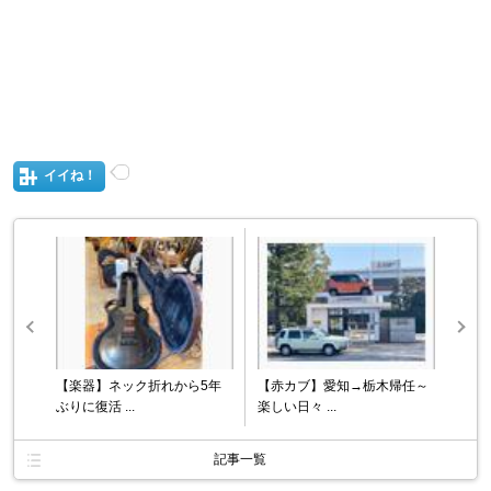
イイね！
【楽器】ネック折れから5年
【赤カブ】愛知→栃木帰任～
ぶりに復活 ...
楽しい日々 ...
記事一覧