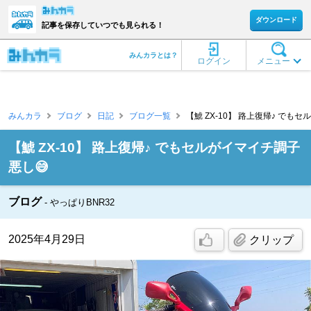
ダウンロード
記事を保存していつでも見られる！
みんカラとは？
ログイン
メニュー
みんカラ
ブログ
日記
ブログ一覧
【鯱 ZX-10】 路上復帰♪ でもセルが
【鯱 ZX-10】 路上復帰♪ でもセルがイマイチ調子
悪し😅
ブログ
やっぱりBNR32
2025年4月29日
クリップ