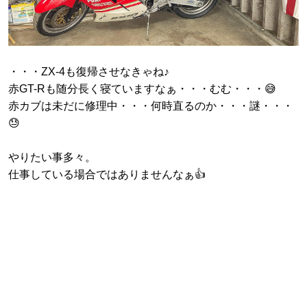
・・・ZX-4も復帰させなきゃね♪
赤GT-Rも随分長く寝ていますなぁ・・・むむ・・・😅
赤カブは未だに修理中・・・何時直るのか・・・謎・・・
😓
やりたい事多々。
仕事している場合ではありませんなぁ👍