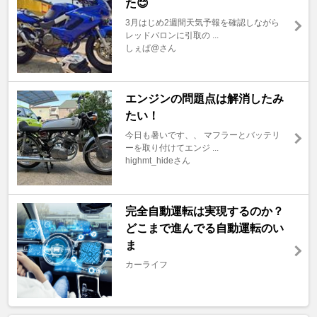
た😊
3月はじめ2週間天気予報を確認しながら
レッドバロンに引取の ...
しぇぱ@さん
エンジンの問題点は解消したみ
たい！
今日も暑いです、、 マフラーとバッテリ
ーを取り付けてエンジ ...
highmt_hideさん
完全自動運転は実現するのか？
どこまで進んでる自動運転のい
ま
カーライフ