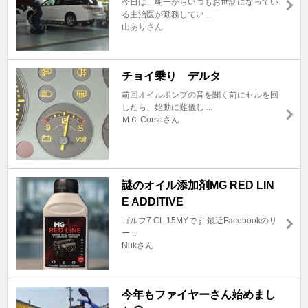
今日は、朝一からいつもお世話になってい
る主治医が勤務してい ...
山ありさん
チョイ乗り デルタ
前回オイルポンプの音を聞く前にセルを回
したら、始動に難儀し ...
ＭＣ Corseさん
謎のオイル添加剤MG RED LIN
E ADDITIVE
ゴルフ7 CL 15MYです 最近Facebookのリ
ー ...
Nukさん
今年もファイヤーさん始めまし