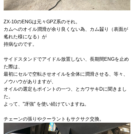
ZX-10のENGは元々GPZ系のそれ。
カムへのオイル潤滑が余り良くない為、カム齧り（表面が
毟れた様になる）が
持病なのです。
サイドスタンドでアイドル放置しない、長期間ENGを止め
た際は、
最初にセルで空転させオイルを全体に潤滑させる、等々、
ノウハウがありますが、
オイルの選定もポイントの一つ、とカワサキDに聞きまし
た。
よって、”冴強” を使い続けていますね。
チェーンの張りやクーラントもサクサク交換。