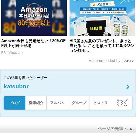
Amazon今日も見逃せない！80%OF
HID屋さん夏のプレゼント、きっと
F以上が続々登場
当たる‼︎…ことを願って！T10ポジシ
ョン灯ホ...
PR（Amazon）
Recommended by
この記事を書いたユーザー
katsubnr
ラップ
ブログ
愛車紹介
アルバム
グループ
ヒストリ
タイム
ページの先頭へ ▲