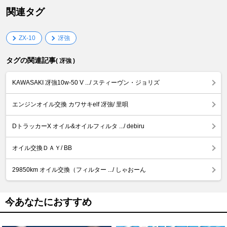
関連タグ
ZX-10
冴強
タグの関連記事
( 冴強 )
KAWASAKI 冴強10w-50 V .../ スティーヴン・ジョリズ
エンジンオイル交換 カワサキelf 冴強/ 里唄
DトラッカーX オイル&オイルフィルタ .../ debiru
オイル交換ＤＡＹ/ ΒΒ
29850km オイル交換（フィルター .../ しゃおーん
今あなたにおすすめ