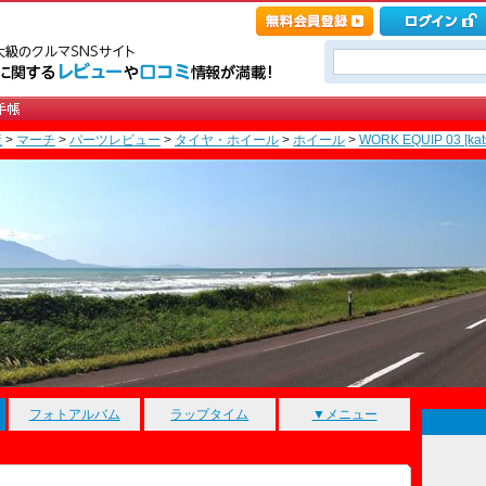
産
>
マーチ
>
パーツレビュー
>
タイヤ・ホイール
>
ホイール
>
WORK EQUIP 03 [kat
フォトアルバム
ラップタイム
▼メニュー