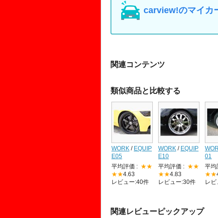
carview!の
関連コンテンツ
類似商品と比較する
WORK
/
EQUIP
WORK
/
EQUIP
WO
E05
E10
01
平均評価 :
★★
平均評価 :
★★
平均
★★
4.63
★★
4.83
★★
レビュー:40件
レビュー:30件
レビ
関連レビューピックアップ