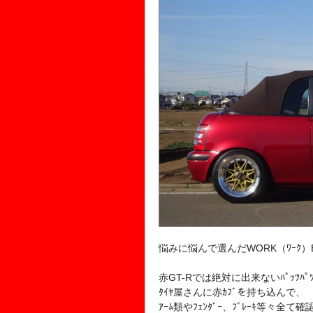
悩みに悩んで選んだWORK（ﾜｰｸ）Equi
赤GT-Rでは絶対に出来ないﾊﾟｯﾂﾊﾟ
ﾀｲﾔ屋さんに赤ｶﾌﾞを持ち込んで、
ｱｰﾑ類やﾌｪﾝﾀﾞｰ、ﾌﾞﾚｰｷ等々全