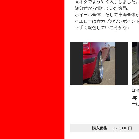
某オクでようやく入手しました
随分昔から憧れていた逸品。
ホイール全体、そして車両全体が
イエローは赤カブのワンポイン
上手く配色していこうかな♪
40
uip
ー
購入価格
170,000 円