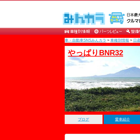
車・自動車SNSみんカラ
>
車種別情報
>
日
やっぱりBNR32
ブログ
愛車紹介