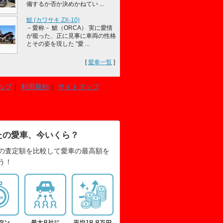
備するか否か決めかねてい ...
鯱 (カワサキ ZX-10)
－愛称－ 鯱（ORCA） 実に愛情
が籠った、正に見事に車両の性格
とその姿を現した ”愛 ...
[
愛車一覧
]
ルプ
｜
利用規約
｜
サイトマップ
たの愛車、今いくら？
の査定額を比較して愛車の最高額を
う！