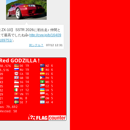
ZX-10】 SSTR 2026に初出走♪ 仲間と
て最高でしたね👍
http://cvw.jp/b/16409
189751/
」
何シテル？
07/12 12:31