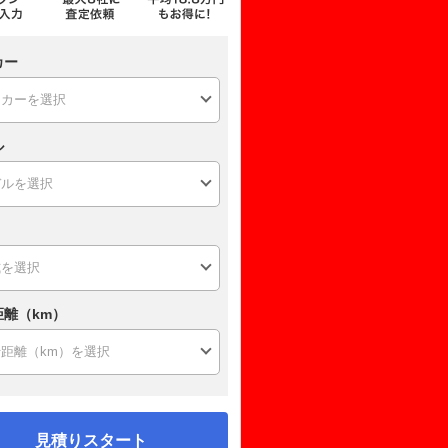
カー
ル
距離（km）
見積りスタート