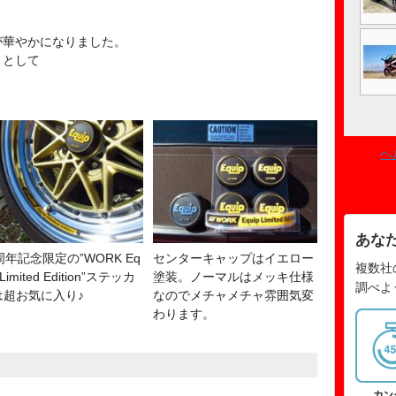
。
華やかになりました。
トとして
ヘ
あな
周年記念限定の”WORK Eq
センターキャップはイエロー
複数社
 Limited Edition”ステッカ
塗装。ノーマルはメッキ仕様
調べよ
は超お気に入り♪
なのでメチャメチャ雰囲気変
わります。