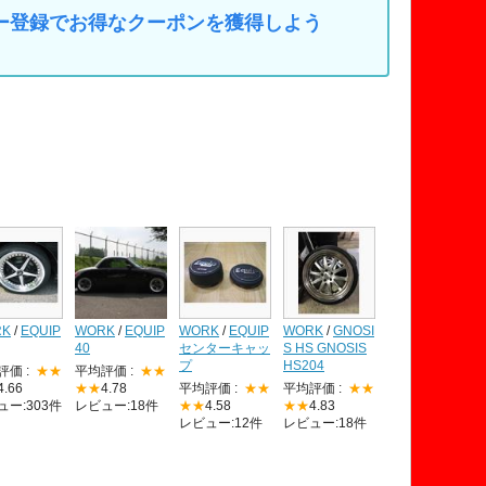
マイカー登録でお得なクーポンを獲得しよう
RK
/
EQUIP
WORK
/
EQUIP
WORK
/
EQUIP
WORK
/
GNOSI
40
センターキャッ
S HS GNOSIS
プ
HS204
評価 :
★★
平均評価 :
★★
4.66
★★
4.78
平均評価 :
★★
平均評価 :
★★
ュー:303件
レビュー:18件
★★
4.58
★★
4.83
レビュー:12件
レビュー:18件