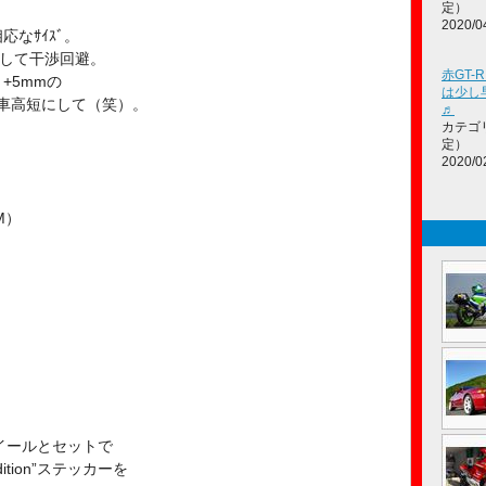
定）
2020/0
応なｻｲｽﾞ。
味にして干渉回避。
赤GT-
+5mmの
は少し
ﾞｼ迄車高短にして（笑）。
♬
カテゴ
定）
2020/0
M）
イールとセットで
dition”ステッカーを