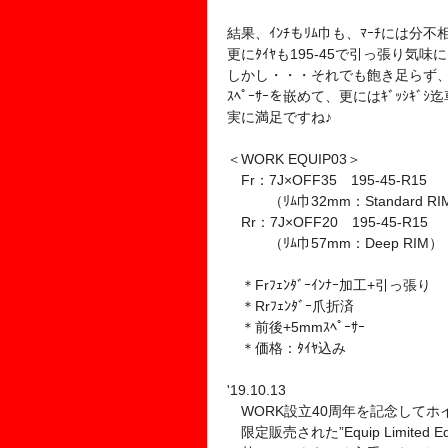
結果、ｲﾝﾁもﾘﾑ巾も、ﾏｰﾁには分不相
更にﾀｲﾔも195-45で引っ張り気
しかし・・・それでも飽き足らず、
ｽﾍﾟｰｻｰを嵌めて、更にはｷﾞｯｼｷ
実に満足ですね♪
＜WORK EQUIP03＞
Fr：7J×OFF35 195-45-R15
（ﾘﾑ巾32mm：Standard RI
Rr：7J×OFF20 195-45-R15
（ﾘﾑ巾57mm：Deep RIM）
＊Frﾌｪﾝﾀﾞｰｲﾝﾅｰ加工+引っ張り
＊Rrﾌｪﾝﾀﾞｰ爪折済
＊前後+5mmｽﾍﾟｰｻｰ
＊価格：ﾀｲﾔ込み
'19.10.13
WORK設立40周年を記念してホ
限定販売された”Equip Limited E