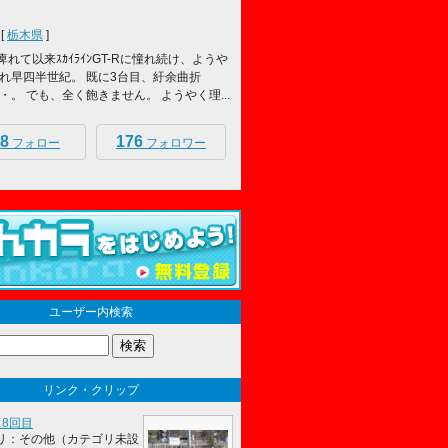
[
栃木県
]
痺れて以来ｽｶｲﾗｲﾝGT-Rに憧れ続け、ようや
れ早四半世紀。 既に3台目、紆余曲折
・。 でも、全く飽きません。 ようやく理...
8
176
フォロー
フォロワー
ユーザー内検索
リンク・クリップ
り8回目
リ：その他（カテゴリ未設