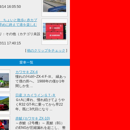
4/14 16:05:50
R ちょいと散歩♪ 赤カブ
早めに終えて港を楽しむ
リ：その他（カテゴリ未設
2/11 17:40:15
[
他のクリップをチェック
]
愛車一覧
カワサキ ZX-4
憧れのﾗｲﾑｶﾗｰZX-4 F-Ⅲ。 縁あっ
て僕の所へ。 1988年の僅か1年
間しか生 ...
日産 スカイラインＧＴ‐Ｒ
Ｇr.Aに痺れ、憧れ続けてようや
くR32 GT-Rに乗ってから早22
年。既に3代目になり ...
赤鯱 (カワサキ ZX-10)
～赤鯱（2号機）～ 黒鯱（B1）
のENGが圧縮漏れを起こし、 整