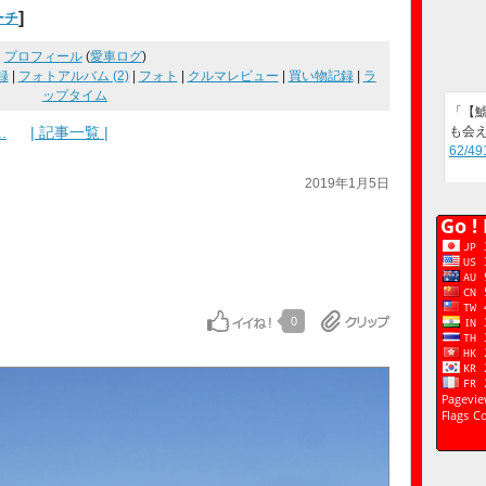
]
ーチ
プロフィール
(
愛車ログ
)
録
|
フォトアルバム (2)
|
フォト
|
クルマレビュー
|
買い物記録
|
ラ
ップタイム
「【鯱 
.
| 記事一覧 |
も会え
62/49
2019年1月5日
J
0