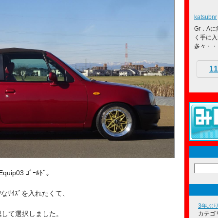
katsubnr
Gr．Aに
く手に入
多々・・
11
p03 ｺﾞｰﾙﾄﾞ。
ﾂなｻｲｽﾞを入れたくて、
3年ぶ
て確認して選択しました。
カテゴ