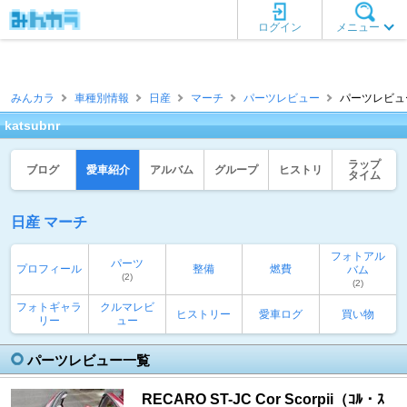
ログイン
メニュー
みんカラ
車種別情報
日産
マーチ
パーツレビュー
パーツレビュー一覧
katsubnr
ラップ
ブログ
愛車紹介
アルバム
グループ
ヒストリ
タイム
日産 マーチ
フォトアル
パーツ
プロフィール
整備
燃費
バム
(2)
(2)
フォトギャラ
クルマレビ
ヒストリー
愛車ログ
買い物
リー
ュー
パーツレビュー一覧
RECARO ST-JC Cor Scorpii（ｺﾙ・ｽ