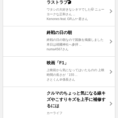
ラストラブ🎬️
ワタシの大好きなシネマでした🤭 ニュー
ヨークな正和さん ...
Kenones feat. GRムｩ~君さん
終戦の日の朝
終戦の日の朝なので国旗を掲揚しました
本日は靖國神社へ参拝 ...
numa4567さん
映画「F1」
上映前から気になってはいたものの 上映
時間の長さが「155 ...
さとくん＠係長さん
クルマのちょっと気になる線キ
ズやこすりキズを上手に補修す
るには
カーライフ