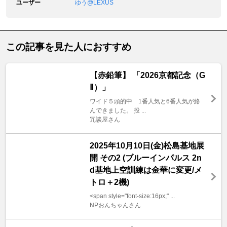
ユーザー
ゆう@LEXUS
この記事を見た人におすすめ
【赤鉛筆】 「2026京都記念（G
Ⅱ）」
ワイド５頭的中 1番人気と6番人気が絡
んできました。 投 ...
冗談屋さん
2025年10月10日(金)松島基地展
開 その2 (ブルーインパルス 2n
d基地上空訓練は金華に変更/メ
トロ＋2機)
<span style="font-size:16px;" ...
NPおんちゃんさん