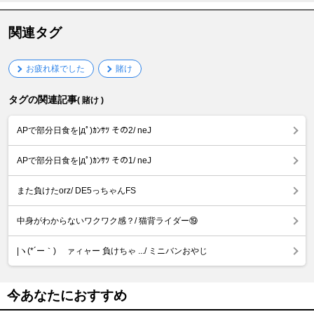
関連タグ
お疲れ様でした
賭け
タグの関連記事
( 賭け )
APで部分日食を|дﾟ)ｶﾝｻﾂ その2/ neJ
APで部分日食を|дﾟ)ｶﾝｻﾂ その1/ neJ
また負けたorz/ DE5っちゃんFS
中身がわからないワクワク感？/ 猫背ライダー⑲
|ヽ(*´ー｀)ゞ ァィャー 負けちゃ .../ ミニバンおやじ
今あなたにおすすめ