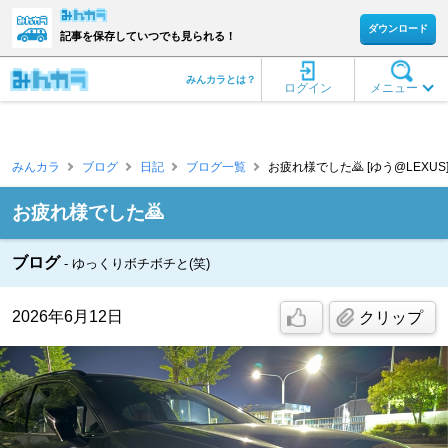
ダウンロード
記事を保存していつでも見られる！
みんカラとは？
ログイン
メニュー
みんカラ
ブログ
日記
ブログ一覧
お疲れ様でした🙇 [ゆう@LEXUS
お疲れ様でした🙇
ブログ
ゆっくりボチボチと(笑)
2026年6月12日
クリップ