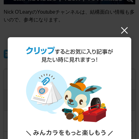
Nick O'LearyのYoutubeチャンネルは、結構面白い情報も多
いので、参考になります。
イイね！
梅雨も明けて洗車！！
2026年7月23日
6 TIPS & TRICKS on your Mercedes Key!
2026年6月1日
地図データ更新(MBUX第3世代 Gen20x V12.0)
2026年5月20日
地図データ更新(MBUX第3世代 Gen20x V11.0)