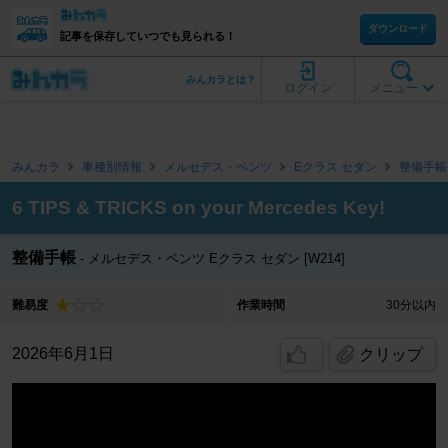
ダウンロード
記事を保存していつでも見られる！
みんカラとは？
ログイン
メニュー
みんカラ
車種別情報
メルセデス・ベンツ
Eクラス セダン
整備手帳
6 TIPS & TRICKS on your Mercedes Key!
整備手帳
メルセデス・ベンツ Eクラス セダン [W214]
難易度
作業時間
30分以内
2026年6月1日
クリップ