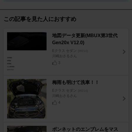
この記事を見た人におすすめ
地図データ更新(MBUX第3世代
Gen20x V12.0)
Eクラス セダン
[W214]
川崎おさるさん
3
梅雨も明けて洗車！！
Eクラス セダン
[W214]
川崎おさるさん
4
ボンネットのエンブレムをマス