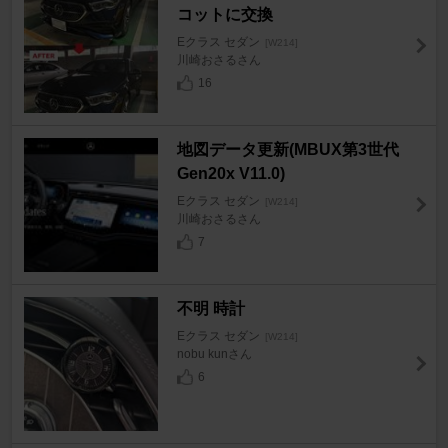
コットに交換
Eクラス セダン
[W214]
川崎おさるさん
16
地図データ更新(MBUX第3世代
Gen20x V11.0)
Eクラス セダン
[W214]
川崎おさるさん
7
不明 時計
Eクラス セダン
[W214]
nobu kunさん
6