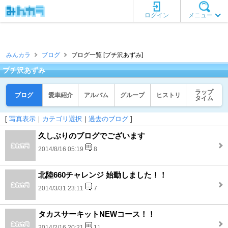
ログイン
メニュー
みんカラ
ブログ
ブログ一覧 [プチ沢あずみ]
プチ沢あずみ
ラップ
ブログ
愛車紹介
アルバム
グループ
ヒストリ
タイム
[
写真表示
｜
カテゴリ選択
｜
過去のブログ
]
久しぶりのブログでございます
2014/8/16 05:19
8
北陸660チャレンジ 始動しました！！
2014/3/31 23:11
7
タカスサーキットNEWコース！！
2014/2/16 20:21
11