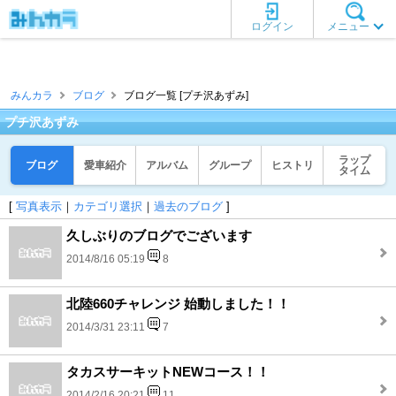
ログイン
メニュー
みんカラ
ブログ
ブログ一覧 [プチ沢あずみ]
プチ沢あずみ
ラップ
ブログ
愛車紹介
アルバム
グループ
ヒストリ
タイム
[
写真表示
｜
カテゴリ選択
｜
過去のブログ
]
久しぶりのブログでございます
2014/8/16 05:19
8
北陸660チャレンジ 始動しました！！
2014/3/31 23:11
7
タカスサーキットNEWコース！！
2014/2/16 20:21
11