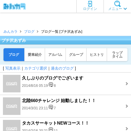
ログイン
メニュー
みんカラ
ブログ
ブログ一覧 [プチ沢あずみ]
プチ沢あずみ
ラップ
ブログ
愛車紹介
アルバム
グループ
ヒストリ
タイム
[
写真表示
｜
カテゴリ選択
｜
過去のブログ
]
久しぶりのブログでございます
2014/8/16 05:19
8
北陸660チャレンジ 始動しました！！
2014/3/31 23:11
7
タカスサーキットNEWコース！！
2014/2/16 20:21
11