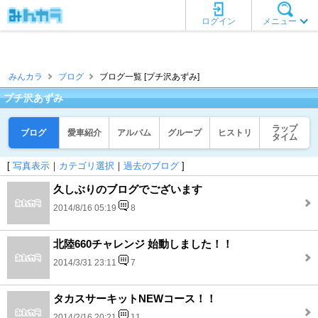
ログイン
メニュー
みんカラ
ブログ
ブログ一覧 [プチ沢あずみ]
プチ沢あずみ
ラップ
ブログ
愛車紹介
アルバム
グループ
ヒストリ
タイム
[
写真表示
｜
カテゴリ選択
｜
過去のブログ
]
久しぶりのブログでございます
2014/8/16 05:19
8
北陸660チャレンジ 始動しました！！
2014/3/31 23:11
7
タカスサーキットNEWコース！！
2014/2/16 20:21
11