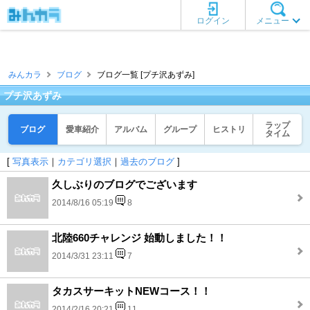
ログイン
メニュー
みんカラ
ブログ
ブログ一覧 [プチ沢あずみ]
プチ沢あずみ
ラップ
ブログ
愛車紹介
アルバム
グループ
ヒストリ
タイム
[
写真表示
｜
カテゴリ選択
｜
過去のブログ
]
久しぶりのブログでございます
2014/8/16 05:19
8
北陸660チャレンジ 始動しました！！
2014/3/31 23:11
7
タカスサーキットNEWコース！！
2014/2/16 20:21
11