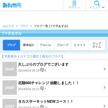
ログイン
メニュー
みんカラ
ブログ
ブログ一覧 [プチ沢あずみ]
プチ沢あずみ
ラップ
ブログ
愛車紹介
アルバム
グループ
ヒストリ
タイム
[
写真表示
｜
カテゴリ選択
｜
過去のブログ
]
久しぶりのブログでございます
2014/8/16 05:19
8
北陸660チャレンジ 始動しました！！
2014/3/31 23:11
7
タカスサーキットNEWコース！！
2014/2/16 20:21
11