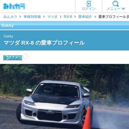
ログイン
メニュー
みんカラ
車種別情報
マツダ
RX-8
愛車紹介
愛車プロフィール [Ga
Gakky
Gakky
マツダ RX-8 の愛車プロフィール