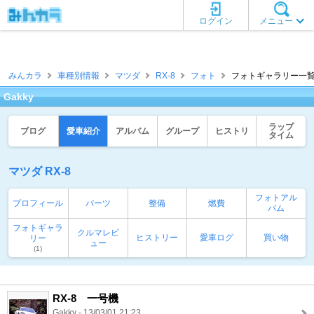
ログイン
メニュー
みんカラ
車種別情報
マツダ
RX-8
フォト
フォトギャラリー一覧 [G
Gakky
ラップ
ブログ
愛車紹介
アルバム
グループ
ヒストリ
タイム
マツダ RX-8
フォトアル
プロフィール
パーツ
整備
燃費
バム
フォトギャラ
クルマレビ
ヒストリー
愛車ログ
買い物
リー
ュー
(1)
RX-8 一号機
Gakky - 13/03/01 21:23