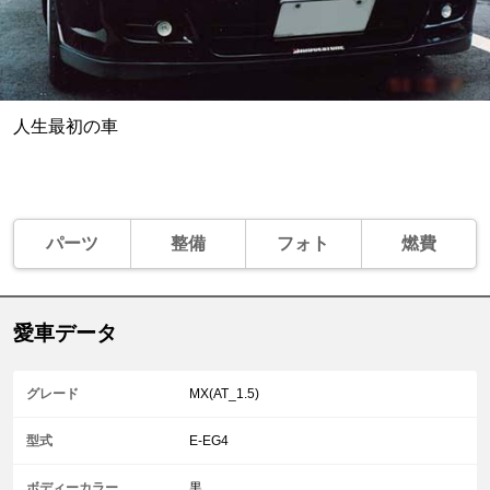
人生最初の車
パーツ
整備
フォト
燃費
愛車データ
グレード
MX(AT_1.5)
型式
E-EG4
ボディーカラー
黒