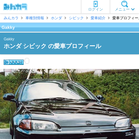
ログイン
メニュー
みんカラ
車種別情報
ホンダ
シビック
愛車紹介
愛車プロフィール 
Gakky
Gakky
ホンダ シビック の愛車プロフィール