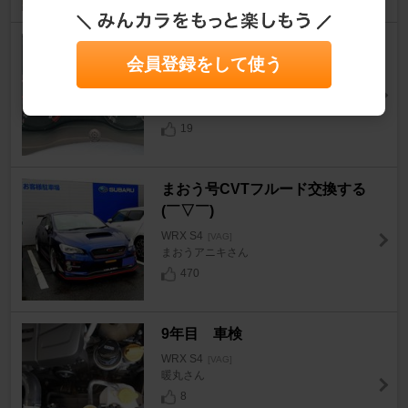
乗り出しの走行距離（約22,400
会員登録をして使う
km）
WRX S4
[VAG]
スメラギさん
19
まおう号CVTフルード交換する
(￣▽￣)
WRX S4
[VAG]
まおうアニキさん
470
9年目 車検
WRX S4
[VAG]
暖丸さん
8