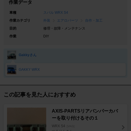
作業データ
車種
スバル WRX S4
作業カテゴリ
外装
エアロパーツ
自作・加工
目的
修理・故障・メンテナンス
作業
DIY
Gakkyさん
GAKKY WRX
この記事を見た人におすすめ
AXIS-PARTSリアバンパーカバ
ーを取り付けるその１
WRX S4
[VAG]