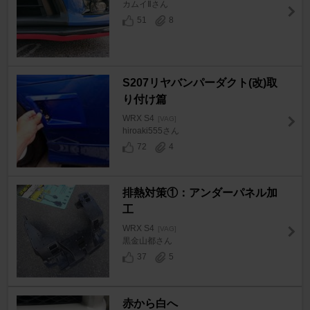
カムイⅡさん
51
8
S207リヤバンパーダクト(改)取
り付け篇
WRX S4
[VAG]
hiroaki555さん
72
4
排熱対策①：アンダーパネル加
工
WRX S4
[VAG]
黒金山都さん
37
5
赤から白へ