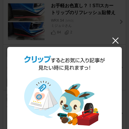
お手軽お色直し？！STIスカー
トリップのリフレッシュ貼替え
WRX S4
[VAG]
ミジュ☆さん
84
2
前回ディフューザー作成 。加工
取り付け、
WRX S4
[VAG]
マルキチさん
17
0
KAKUMEIフロントスポイラー
＆リップの組み立て
WRX S4
[VAG]
Yuki Chibiさん
29
1