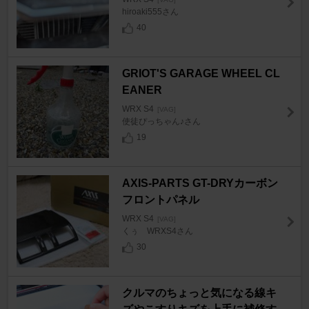
hiroaki555さん
40
GRIOT'S GARAGE WHEEL CL
EANER
WRX S4
[VAG]
使徒ぴっちゃん♪さん
19
AXIS-PARTS GT-DRYカーボン
フロントパネル
WRX S4
[VAG]
くぅ WRXS4さん
30
クルマのちょっと気になる線キ