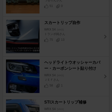
つるりんさん
51
0
スカートリップ自作
WRX S4
[VAG]
トランポ純さん
75
13
ヘッドライトウオッシャーカバ
ー・カーボンシート貼り付け
WRX S4
[VAG]
ＪＥＦさん
58
1
STIスカートリップ補修
WRX S4
[VAG]