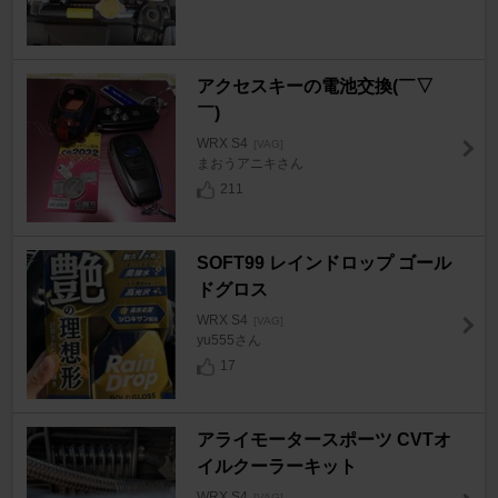
アクセスキーの電池交換(￣▽
￣)
WRX S4
[VAG]
まおうアニキさん
211
SOFT99 レインドロップ ゴール
ドグロス
WRX S4
[VAG]
yu555さん
17
アライモータースポーツ CVTオ
イルクーラーキット
WRX S4
[VAG]