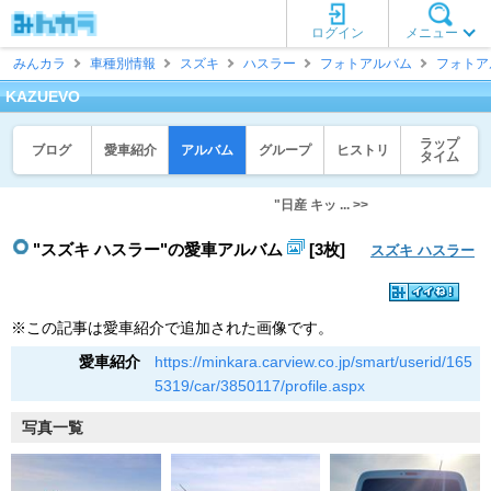
ログイン
メニュー
みんカラ
車種別情報
スズキ
ハスラー
フォトアルバム
フォトア
KAZUEVO
ラップ
ブログ
愛車紹介
アルバム
グループ
ヒストリ
タイム
"日産 キッ ... >>
"スズキ ハスラー"の愛車アルバム
[3枚]
スズキ ハスラー
※この記事は愛車紹介で追加された画像です。
愛車紹介
https://minkara.carview.co.jp/smart/userid/165
5319/car/3850117/profile.aspx
写真一覧