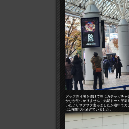
グッズ売り場を抜けて奥にガチャガチャ
かなか見つかりません、結局ドーム半周し
いたよりサクサク進みましたが途中でガ
は1時間40分過ぎていました。