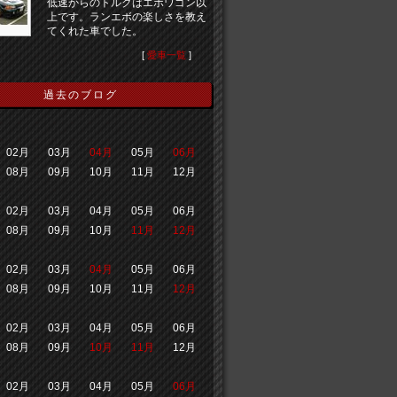
低速からのトルクはエボワゴン以
上です。ランエボの楽しさを教え
てくれた車でした。
[
愛車一覧
]
過去のブログ
02月
03月
04月
05月
06月
08月
09月
10月
11月
12月
02月
03月
04月
05月
06月
08月
09月
10月
11月
12月
02月
03月
04月
05月
06月
08月
09月
10月
11月
12月
02月
03月
04月
05月
06月
08月
09月
10月
11月
12月
02月
03月
04月
05月
06月