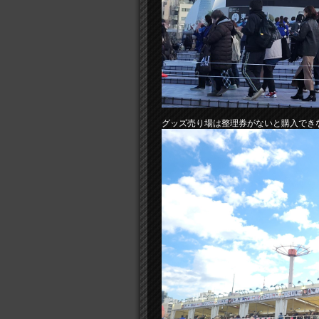
グッズ売り場は整理券がないと購入でき