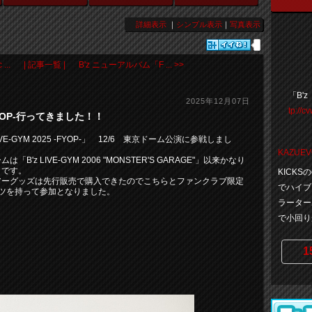
詳細表示
｜
シンプル表示
｜
写真表示
..
| 記事一覧 |
B'z ニューアルバム「F ... >>
「B'z
2025年12月07日
tp://
 -FYOP-行ってきました！！
LIVE-GYM 2025 -FYOP-」 12/6 東京ドーム公演に参戦しまし
KAZUEV
は「B'z LIVE-GYM 2006 "MONSTER'S GARAGE"」以来かなり
りです。
KICK
アーグッズは先行販売で購入できたのでこちらとファンクラブ限定
でハイブ
ャツを持って参加となりました。
ラーター
で小回りが
1