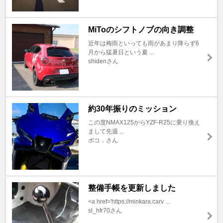
MiToのシフトノブの向き調整
近年は梅雨といっても雨があまり降らず6
月から猛暑日という夏 ...
shidenさん
約30年振りのミッション
この度NMAX125からYZF-R25に乗り換え
まして先週 ...
ポコ．さん
整備手帳を更新しました
<a href='https://minkara.carv ...
sl_hfr70さん