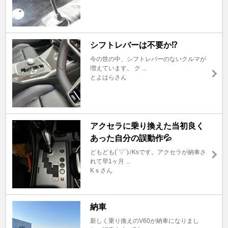
シフトレバーは不要か⁉️
今の世の中、シフトレバーのないクルマが
増えています。 ク ...
とよはらさん
アクセラに乗り換えた当初良く
あった自分の誤動作💦
どもども(´▽`)ﾉKsです。アクセラが納車さ
れて早1ヶ月 ...
Kｓさん
納車
新しく乗り換えのV60が納車になりまし