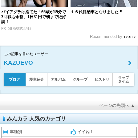
バイアグラは捨てた「65歳が45分で
１６代目納車となりました !!
3回戦も余裕」1日31円で朝まで絶好
調！
PR（健商株式会社）
Recommended by
この記事を書いたユーザー
KAZUEVO
ラップ
ブログ
愛車紹介
アルバム
グループ
ヒストリ
タイム
ページの先頭へ ▲
みんカラ 人気のカテゴリ
車種別
イイね！