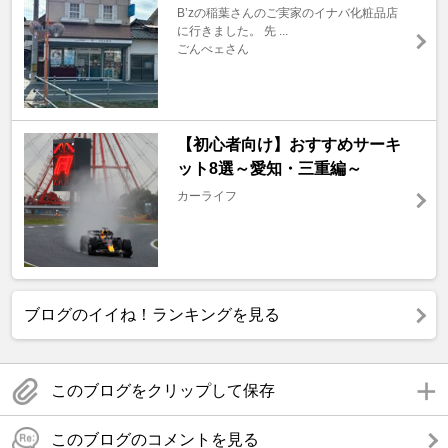
B’zの稲葉さんのご実家のイナバ化粧品店
に行きました。 先 ...
ごんべェさん
【初心者向け】おすすめサーキ
ット8選～愛知・三重編～
カーライフ
ブログのイイね！ランキングを見る
このブログをクリップして保存
このブログのコメントを見る