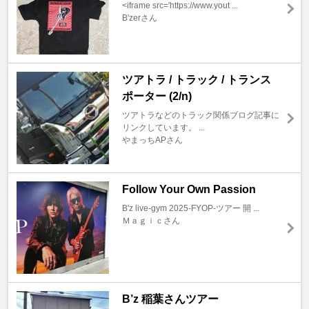
<iframe src='https://www.yout ...
B'zerさん
ツアトラ / トラック / トランス
ポーター (2/n)
ツアトラなどのトラック関係ブログ記事に
リンクしています。 ...
やまっちAPさん
Follow Your Own Passion
B'z live-gym 2025-FYOP-ツアー 開 ...
Ｍａｇｉｃさん
B’z 稲葉さんツアー