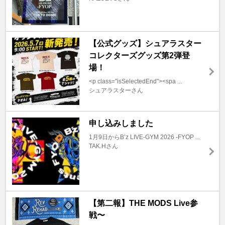
【公式グッズ】シュアラスター
コレクターズグッズ第2弾登
場！
<p class="isSelectedEnd"><spa ...
シュアラスターさん
申し込みしました
1月9日からB’z LIVE-GYM 2026 -FYOP ...
TAK.Hさん
【第二報】THE MODS Live参
戦〜