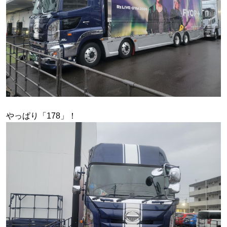
やっぱり「178」！