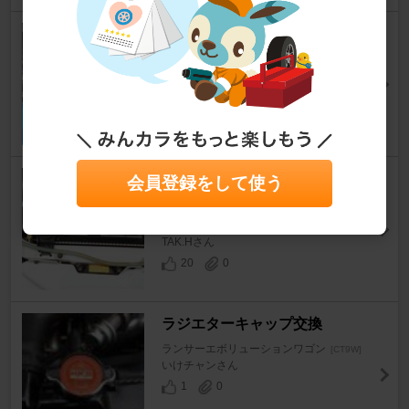
ラジエター交換
ランサーエボリューションワゴン
[CT9W]
TAK.Hさん
18
1
ラジエターリザーバータンクホ
会員登録をして使う
ース交換
ランサーエボリューションワゴン
[CT9W]
TAK.Hさん
20
0
ラジエターキャップ交換
ランサーエボリューションワゴン
[CT9W]
いけチャンさん
1
0