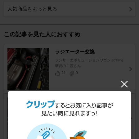
人気商品をもっと見る
この記事を見た人におすすめ
ラジエーター交換
ランサーエボリューションワゴン
[CT9W]
華胥の亡霊さん
21
0
ラジエターリザーバータンクホ
ース交換
ランサーエボリューションワゴン
[CT9W]
TAK.Hさん
12
0