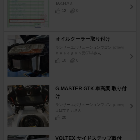
TAK.Hさん
12
0
オイルクーラー取り付け
ランサーエボリューションワゴン
[CT9W]
ｈａｓｅｇｏｎ元GT-Aさん
10
0
G-MASTER GTK 車高調 取り付
け
ランサーエボリューションワゴン
[CT9W]
えぼすきぃさん
20
VOLTEX サイドステップ取付