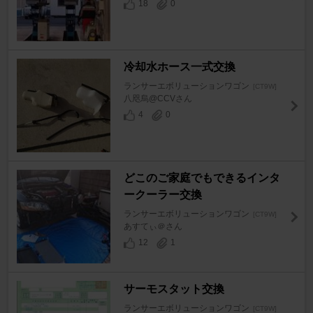
18
0
冷却水ホース一式交換
ランサーエボリューションワゴン
[CT9W]
八咫烏@CCVさん
4
0
どこのご家庭でもできるインタ
ークーラー交換
ランサーエボリューションワゴン
[CT9W]
あすてぃ＠さん
12
1
サーモスタット交換
ランサーエボリューションワゴン
[CT9W]