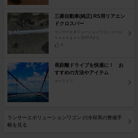
三菱自動車(純正) RS用リアエン
ドクロスバー
ランサーエボリューションワゴン
[CT9W]
ｈａｓｅｇｏｎ元GT-Aさん
9
長距離ドライブを快適に！ お
すすめの方法やアイテム
カーライフ
ランサーエボリューションワゴン の冷却系の整備手
帳を見る