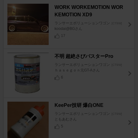
WORK WORKEMOTION WOR
KEMOTION XD9
ランサーエボリューションワゴン
[CT9W]
koodai@BGさん
17
不明 超絶さびバスターPro
ランサーエボリューションワゴン
[CT9W]
ｈａｓｅｇｏｎ元GT-Aさん
6
KeePer技研 爆白ONE
ランサーエボリューションワゴン
[CT9W]
ともあむさん
5