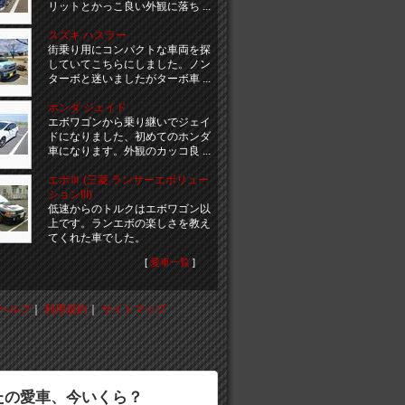
リットとかっこ良い外観に落ち ...
スズキ ハスラー
街乗り用にコンパクトな車両を探
していてこちらにしました。ノン
ターボと迷いましたがターボ車 ...
ホンダ ジェイド
エボワゴンから乗り継いでジェイ
ドになりました、初めてのホンダ
車になります。外観のカッコ良 ...
エボⅢ (三菱 ランサーエボリュー
ションIII)
低速からのトルクはエボワゴン以
上です。ランエボの楽しさを教え
てくれた車でした。
[
愛車一覧
]
ヘルプ
｜
利用規約
｜
サイトマップ
たの愛車、今いくら？