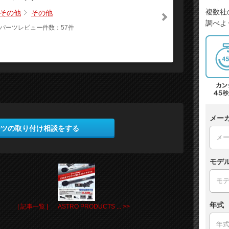
複数社
その他
その他
調べよ
パーツレビュー件数：57件
メー
ーツの取り付け相談をする
モデ
年式
| 記事一覧 |
ASTRO PRODUCTS ... >>