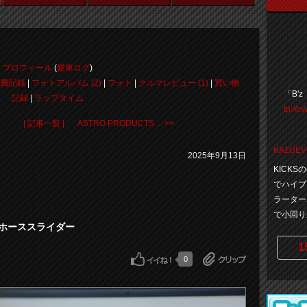
プロフィール
(
愛車ログ
)
燃費記録
|
フォトアルバム (2)
|
フォト
|
クルマレビュー (1)
|
買い物
「B'z
記録
|
ラップタイム
tp://
| 記事一覧 |
ASTRO PRODUCTS ... >>
KAZUEV
2025年9月13日
KICK
でハイブ
ラーター
で小回りが
洗車用ホーススライダー
1
0