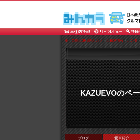
車・自動車SNSみんカラ
>
車種別情報
>
ホンダ
KAZUEVOのペ
ブログ
愛車紹介