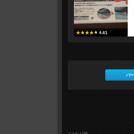
4.61
パ
イイね！0件