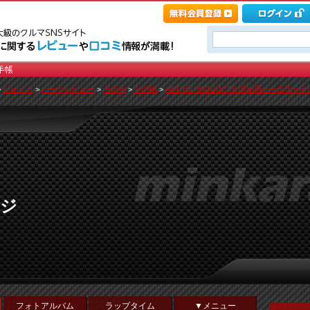
>
ジェイド
>
パーツレビュー
>
その他
>
その他
>
ASTRO PRODUCTS 洗車用ホーススライダー
ージ
フォトアルバム
ラップタイム
▼メニュー