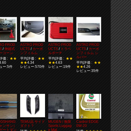
RO PROD
ASTRO PROD
ASTRO PROD
ASTRO PROD
S
/
伸縮式
UCTS
/
カーボ
UCTS
/
トラベ
UCTS
/
カーボ
ーコーン
ンフィルム
ルポーチ
ンフィルム シ
ルバー
評価 :
★★
平均評価 :
★★
平均評価 :
★★
4.60
★★
4.34
★★
4.63
平均評価 :
★★
ュー:5件
レビュー:570件
レビュー:19件
★★
4.26
レビュー:35件
NGSHANG
TEMU品 サイド
MUGEN / 無限
Castrol EDGE
ャンサン）
ダクト？
Sports Luggag
0W-20
ゲートダン
e Mat