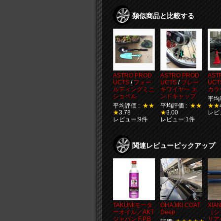
類似商品と比較する
ASTRO PROD
ASTRO PROD
AST
UCTS
/
フォー
UCTS
/
ブレー
UCT
ルディングミニ
キワイヤー エ
カラ
ショベル
ンドキャップ
平均
平均評価 :
★★
平均評価 :
★★
★★
★
3.78
★
3.00
レビ
レビュー:9件
レビュー:1件
関連レビューピックアップ
TAKUMIモータ
OHAJIKI COAT
XIA
ーオイル／AKT
Deep
（シ
ジャパン F.P.B
リア