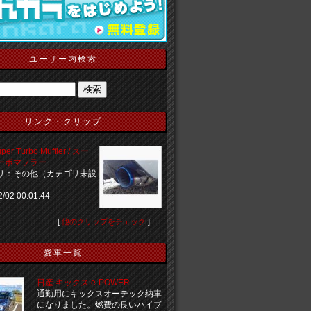
ユーザー内検索
リンク・クリップ
per Turbo Muffler / スー
ーボマフラー
リ：その他（カテゴリ未設
2/02 00:01:44
[
他のクリップをチェック
]
愛車一覧
日産 キックス e-POWER
通勤用にキックスオーテック納車
になりました。燃費の良いハイブ