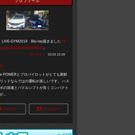
プロフィール
 LIVE-GYM2019 Blu-ray届きました
ht
cvw.jp/b/1655319/43764513/
」
何シテル？
02/26 22:28
O
Sのe-POWERとプロパイロットがとても新鮮
リッドならではの運転が楽しいです。 ハス
ボの加速とバドルシフトが良くコンパクト
...
5
23
フォロー
フォロワー