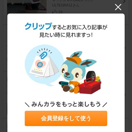
[P15]
ULTEGRA11さん
19
AdPower AdPower Sonic Hex
agon XS
キックス e-POWER
[P15]
ヒデゴンさん
22
日産(純正) エキゾーストフィニ
ッシャー
キックス e-POWER
[P15]
タカのタネさん
17
会員登録をして使う
Ottocast Screen AI