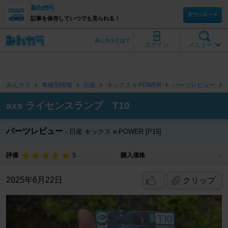
ダウンロード
記事を保存していつでも見られる！
みんカラとは？
ログイン
メニュー
みんカラ
車種別情報
日産
キックス e-POWER
パーツレビュー
axs ライセンスランプ T10
パーツレビュー
日産 キックス e-POWER [P15]
5
評価
購入価格
-
2025年6月22日
クリップ