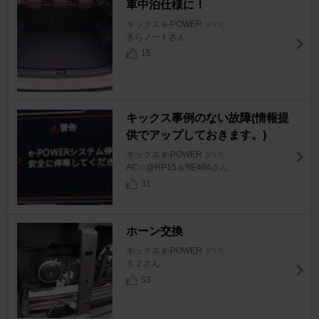
車中泊仕様に！
キックス e-POWER
[P15]
きらノートさん
15
キックス事例のない故障(情報提
供でアップしておきます。)
キックス e-POWER
[P15]
AC☆@RP15＆SE464さん
31
ホーン交換
キックス e-POWER
[P15]
Ｓ２さん
53