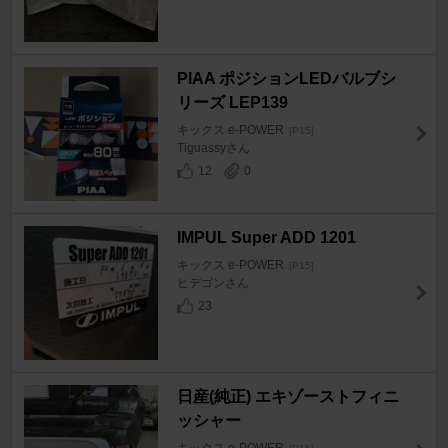
PIAA ポジションLEDバルブシ
リーズ LEP139
キックス e-POWER
[P15]
Tiguassyさん
12
0
IMPUL Super ADD 1201
キックス e-POWER
[P15]
ヒデゴンさん
23
日産(純正) エキゾーストフィニ
ッシャー
キックス e-POWER