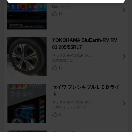
キックス e-POWER
[P15]
hkworksさん
18
YOKOHAMA BluEarth-RV RV
03 205/55R17
キックス e-POWER
[P15]
AW5523さん
15
セイワ フレシキブルＬＥＤライ
ト
キックス e-POWER
[P15]
ホワイトウィングさん
20