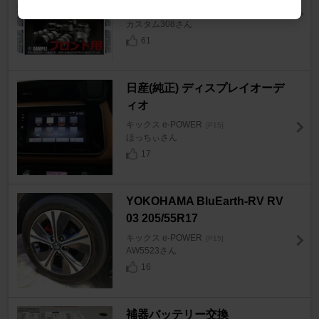
キックス e-POWER
[P15]
カスタム308さん
61
日産(純正) ディスプレイオーデ
ィオ
キックス e-POWER
[P15]
ほっちぃさん
17
YOKOHAMA BluEarth-RV RV
03 205/55R17
キックス e-POWER
[P15]
AW5523さん
16
補器バッテリー交換