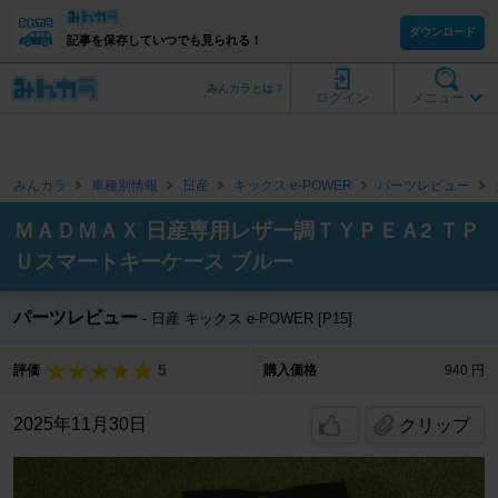
ダウンロード
記事を保存していつでも見られる！
みんカラとは？
ログイン
メニュー
みんカラ
車種別情報
日産
キックス e-POWER
パーツレビュー
ＭＡＤＭＡＸ 日産専用レザー調ＴＹＰＥＡ2 ＴＰ
Ｕスマートキーケース ブルー
パーツレビュー
日産 キックス e-POWER [P15]
5
評価
購入価格
940 円
2025年11月30日
クリップ