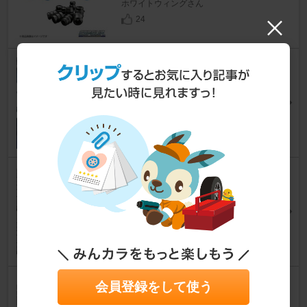
ホワイトウィングさん
24
エーモン ラディテック サンシ
ェード
キックス e-POWER
[P15]
Vagabondさん
23
NANKANG AW-1
キックス e-POWER
[P15]
hikaさん
8
ESPELIR SUPER DOWNSUS
会員登録をして使う
RUBBER