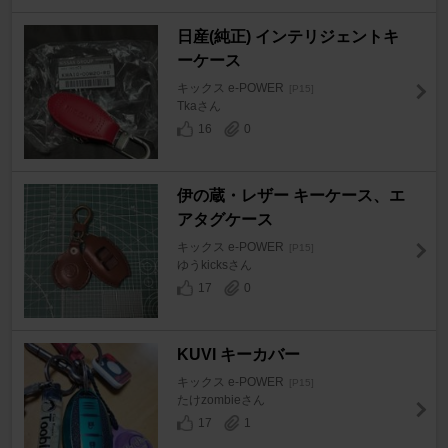
日産(純正) インテリジェントキ
ーケース
キックス e-POWER
[P15]
Tkaさん
16
0
伊の蔵・レザー キーケース、エ
アタグケース
キックス e-POWER
[P15]
ゆうkicksさん
17
0
KUVI キーカバー
キックス e-POWER
[P15]
たけzombieさん
17
1