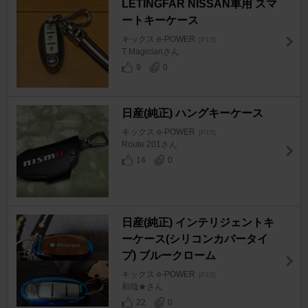
LETINGFAR NISSAN車用 スマ
ートキーケース
キックス e-POWER
[P15]
T Magicianさん
9
0
日産(純正) ハングキーケース
キックス e-POWER
[P15]
Route 201さん
14
0
日産(純正) インテリジェントキ
ーケース(シリコンカバータイ
プ) ブルークローム
キックス e-POWER
[P15]
和哉★さん
22
0