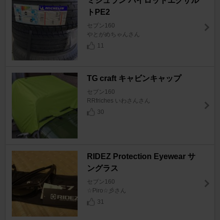
ミシュラン パイロットエグザル
トPE2
セブン160
やとがめちゃんさん
11
TG craft キャビンキャップ
セブン160
RRfriches いわさんさん
30
RIDEZ Protection Eyewear サ
ングラス
セブン160
☆Piro☆彡さん
31