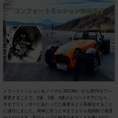
トランスミッションをノーマル⁽JB23W）からJB74ギアへ
変更することで、2速、3速、4速がよりハイギアになり、
今までリミッターにあたってた速度をより高速化すること
に成功しました。簡単に言うと今までよりも低回転で速度
が上がります。私はもっぱら峠道を走ることが多いので、