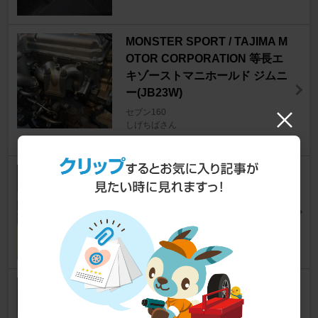
MONSTER SPORT / TAJIMA M
OTOR CORPORATION 等長エ
キゾーストマニホールド ジムニ
ー(JB23W)
セブン160
しげちばさん
43
PUMA スピードキャット
セブン160
まさはるさん
1
K&N 純正交換エアフィルター /
クリーナー