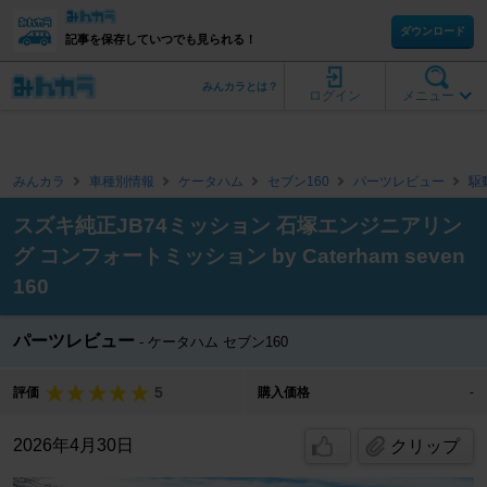
ダウンロード
記事を保存していつでも見られる！
みんカラとは？
ログイン
メニュー
みんカラ
車種別情報
ケータハム
セブン160
パーツレビュー
駆
スズキ純正JB74ミッション 石塚エンジニアリン
グ コンフォートミッション by Caterham seven
160
パーツレビュー
ケータハム セブン160
5
評価
購入価格
-
2026年4月30日
クリップ