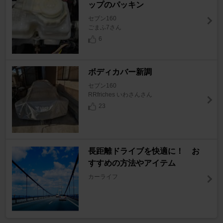
ップのパッキン
セブン160
ごまふ7さん
6
ボディカバー新調
セブン160
RRfriches いわさんさん
23
長距離ドライブを快適に！ お
すすめの方法やアイテム
カーライフ