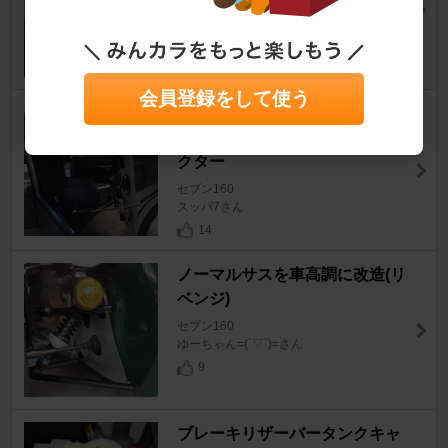
セブン160
suzu@singaporeさん
14
会員登録をして使う
ケータハム東名横浜 BLSアジャ
スタブル・ウィンド・ディフレ
クター
セブン160
スッパ7さん
14
ノーマルサスを車高調に改造(リ
ベンジ)
セブン160
ゆーちゃん=(´▽`)=さん
9
ブレーキリザーバータンクキャ