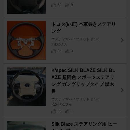
50
0
トヨタ(純正) 本革巻きステアリ
ング
エスティマハイブリッド
[20系]
mikkoさん
36
0
K'spec SILK BLAZE SILK BL
AZE 超同色 スポーツステアリ
ング ガングリップタイプ 黒木
目
エスティマハイブリッド
[20系]
RZﾊｲﾌﾝ1さん
35
1
Silk Blaze ステアリング用 ヒー