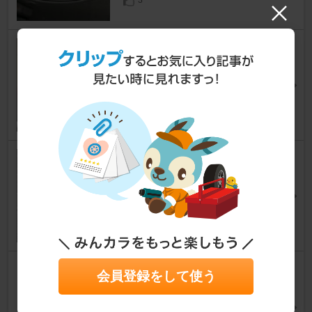
3
Tyco Electronics AMP ELECT
RO-TAP 171425-1
エスティマハイブリッド
[20系]
y2_kさん
0
SurLuster ゼロウォータースラ
イダー
エスティマハイブリッド
[20系]
蒼いリョウさん
36
RINREI ウルトラハード クリー
会員登録をして使う
ナー&コーティング ヘッドラ
イトカバー用