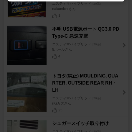
エスティマハイブリッド
[20系]
nakamichiさん
1
不明 USB電源ポート QC3.0 PD
Type-C 急速充電
エスティマハイブリッド
[20系]
8ボールさん
4
トヨタ(純正) MOULDING, QUA
RTER, OUTSIDE REAR RH・
LH
エスティマハイブリッド
[20系]
(K)カズさん
25
シュガースイッチ取り付け
エスティマハイブリッド
[20系]