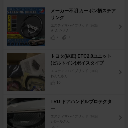
メーカー不明 カーボン柄ステア
リング
エスティマハイブリッド
[20系]
き ん たさん
7
0
トヨタ(純正) ETC2.0ユニット
(ビルトイン)ボイスタイプ
エスティマハイブリッド
[20系]
わんたさん
10
TRD ドアハンドルプロテクタ
ー
エスティマハイブリッド
[20系]
8ボールさん