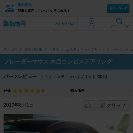
ダウンロード
記事を保存していつでも見られる！
みんカラとは？
ログイン
メニュー
みんカラ
車種別情報
トヨタ
エスティマハイブリッド
パーツレビュ
フレーダーマウス 木目コンビステアリング
パーツレビュー
トヨタ エスティマハイブリッド [20系]
5
評価
購入価格
-
2010年8月1日
クリップ