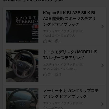
K'spec SILK BLAZE SILK BL
AZE 超美艶 スポーツステアリ
ング ピアノブラック
エスティマハイブリッド
[20系]
☆たまごボ～ロ☆彡さん
32
1
トヨタモデリスタ / MODELLIS
TA レザーステアリング
エスティマハイブリッド
[20系]
ヤンパパ@コペンGRさん
24
2
メーカー不明 ガングリップステ
アリング ピアノブラック
エスティマハイブリッド
[20系]
うぃんだーさん