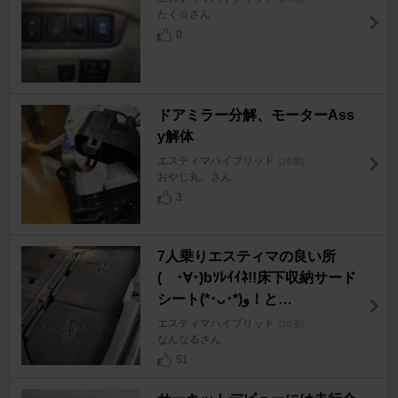
たく☆さん
0
ドアミラー分解、モーターAss
y解体
エスティマハイブリッド
[20系]
おやじ丸。さん
3
7人乗りエスティマの良い所
( ･∀･)bｿﾚｲｲﾈ!!床下収納サード
シート(*･ᴗ･*)و！と…
エスティマハイブリッド
[20系]
なんなるさん
51