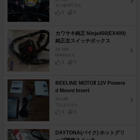
タツ@GP7さん
6
0
カワサキ純正 Ninja400(EX400)
純正左スイッチボックス
ZX-10R
Dolcheさん
3
0
BEELINE MOTOⅡ 12V Powere
d Mount Insert
ZX-10R
でふぶりさん
0
0
DAYTONA(バイク) ホットグリ