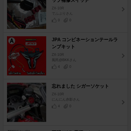
ップ補修スイッチ
ZX-10R
でふぶりさん
0
0
JPA コンビネーションテールラ
ンプキット
ZX-10R
風民@BKKさん
4
0
忘れました シガーソケット
ZX-10R
にんにん赤影さん
4
0