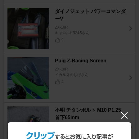
ダイノジェット パワーコマンダ
ーV
ZX-10R
キャロルHB24Sさん
9
Puig Z-Racing Screen
ZX-10R
イカルスのしげさん
4
不明 チタンボルト M10 P1.25
首下65mm
ZX-10R
もりた(ぬーぶ)さん
0