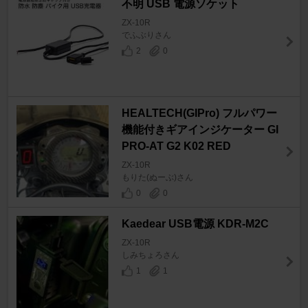
不明 USB 電源ソケット
ZX-10R
でふぶりさん
2
0
HEALTECH(GIPro) フルパワー
機能付きギアインジケーター GI
PRO-AT G2 K02 RED
ZX-10R
もりた(ぬーぶ)さん
0
0
Kaedear USB電源 KDR-M2C
ZX-10R
しみちょろさん
1
1