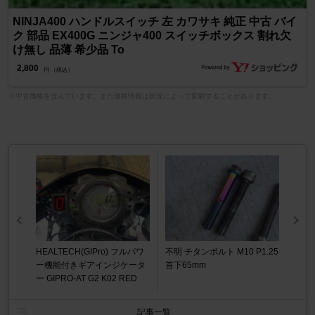
NINJA400 ハンドルスイッチ 左 カワサキ 純正 中古 バイ
ク 部品 EX400G ニンジャ400 スイッチボックス 割れ欠
け無し 品薄 希少品 To
2,800
円 （税込）
※中古価格を含んでいます。また価格情報は状況によって変動することがあります。
HEALTECH(GIPro) フルパワ
不明 チタンボルト M10 P1.25
ー機能付きギアインジケータ
首下65mm
ー GIPRO-AT G2 K02 RED
記事一覧