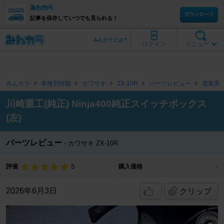
ダウンロード
記事を保存していつでも見られる！
みんカラとは？
ログイン
メニュー
みんカラ
車種別情報
カワサキ
ZX-10R
パーツレビュー
電装系
川崎重工(純正) Ninja400純正スイッチボックス
(左)
パーツレビュー
カワサキ ZX-10R
5
評価
購入価格
-
2026年6月3日
クリップ