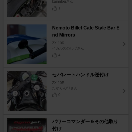
kainntouさん
1
Nemoto Billet Cafe Style Bar E
nd Mirrors
ZX-10R
イカルスのしげさん
4
セパレートハンドル逆付け
ZX-10R
たかくん67さん
0
パワーコマンダー＆その他取り
付け