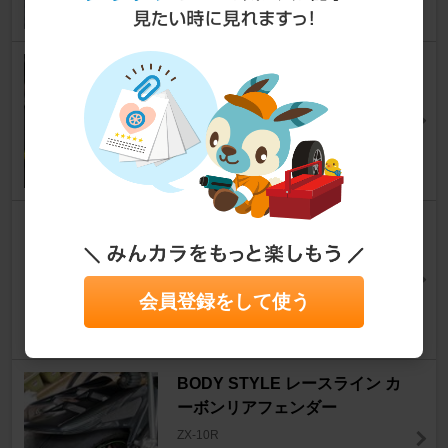
brembo ラジアルマスター
ZX-10R
なぎさパパ..8さん
2
Kawasaki Kawasaki Premiu
m Oil by Motul 10W-50
ZX-10R
38BP5Eさん
会員登録をして使う
4
BODY STYLE レースライン カ
ーボンリアフェンダー
ZX-10R