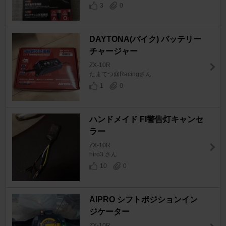
3
0
DAYTONA(バイク) バッテリー
チャージャー
ZX-10R
たまてつ@Racingさん
1
0
ハンドメイド FI警告灯キャンセ
ラー
ZX-10R
hiro3.さん
10
0
AIPRO シフトポジションイン
ジケーター
ZX-10R