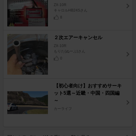
ZX-10R
キャロルHB24Sさん
8
２次エアーキャンセル
ZX-10R
もりた(ぬーぶ)さん
0
【初心者向け】おすすめサーキ
ット5選～近畿・中国・四国編
～
カーライフ