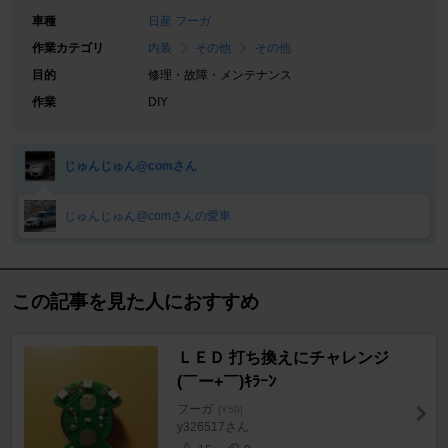
車種
日産 フーガ
作業カテゴリ
内装
その他
その他
目的
修理・故障・メンテナンス
作業
DIY
じゅんじゅん@comさん
じゅんじゅん@comさんの愛車
この記事を見た人におすすめ
ＬＥＤ 打ち換えにチャレンジ
(￣ー+￣)ｷﾗｰﾝ
フーガ
[Y50]
y326517さん