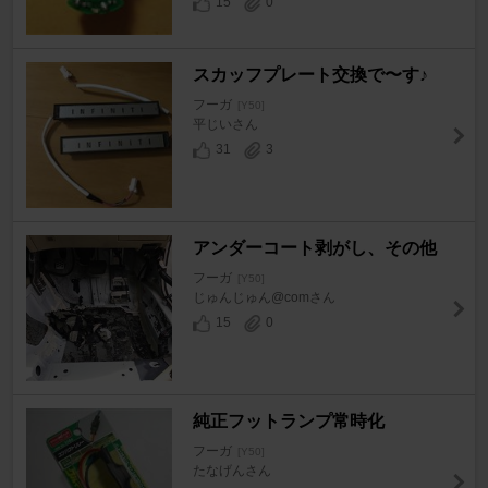
15
0
スカッフプレート交換で〜す♪
フーガ
[Y50]
平じいさん
31
3
アンダーコート剥がし、その他
フーガ
[Y50]
じゅんじゅん@comさん
15
0
純正フットランプ常時化
フーガ
[Y50]
たなげんさん