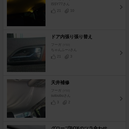
ISSY77さん
21
10
ドア内張り張り替え
フーガ
[Y50]
ちゃんふー♪さん
21
3
天井補修
フーガ
[Y50]
sutoubuさん
3
2
グローブBOXのツラ合わせ