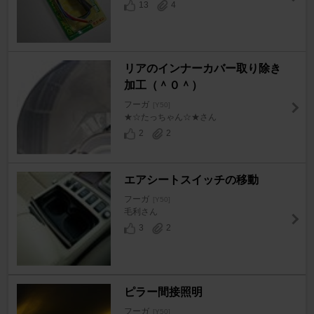
13
4
リアのインナーカバー取り除き
加工（＾０＾）
フーガ
[Y50]
★☆たっちゃん☆★さん
2
2
エアシートスイッチの移動
フーガ
[Y50]
毛利さん
3
2
ピラー間接照明
フーガ
[Y50]