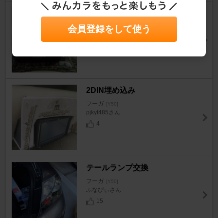
サブウーファー取付
フーガ
会員登録をして使う
[Y50]
ぁよさん
2
2DIN埋め込み
フーガ
[Y50]
pjkyf485さん
4
テールランプ交換
フーガ
[Y50]
ふなぴぃさん
15