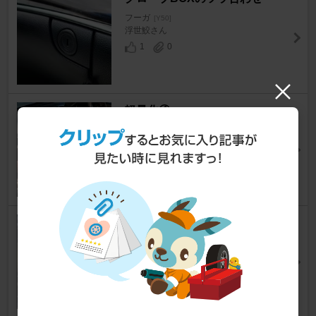
フーガ
[Y50]
浮世鮫さん
1
0
軽量化④
フーガ
[Y50]
じゅんじゅん@comさん
16
0
軽量化① アンダーコート、消音
材剥がし
フーガ
[Y50]
じゅんじゅん@comさん
15
1