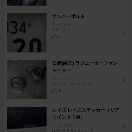
ナンバーボルト
フーガ
[Y50]
かず＋さん
0
日産(純正) ラジエーターファン
モーター
フーガ
[Y50]
えくすとら@リョウさん
10
レイズ レイズステッカー（リア
ウインドウ用）
フーガ
[Y50]
ゆーやんスカイラインさん