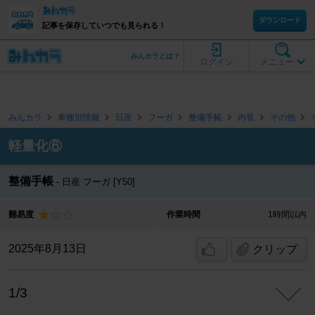
ダウンロード
記事を保存していつでも見られる！
みんカラとは？
ログイン
メニュー
みんカラ
車種別情報
日産
フーガ
整備手帳
内装
その他
軽量化⑥
整備手帳
日産 フーガ [Y50]
難易度
作業時間
1時間以内
2025年8月13日
クリップ
1/3