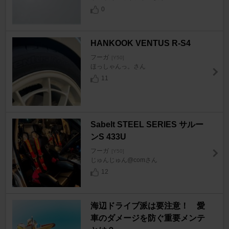
0
HANKOOK VENTUS R-S4
フーガ
[Y50]
ほっしゃんっ。さん
11
Sabelt STEEL SERIES サルー
ンS 433U
フーガ
[Y50]
じゅんじゅん@comさん
12
海辺ドライブ派は要注意！ 愛
車のダメージを防ぐ重要メンテ