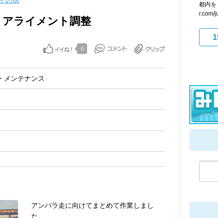
その他
都内をドラ
r.com/
 アライメント調整
1
0
・メンテナンス
アンパラ走に向けてまとめて作業しまし
た。