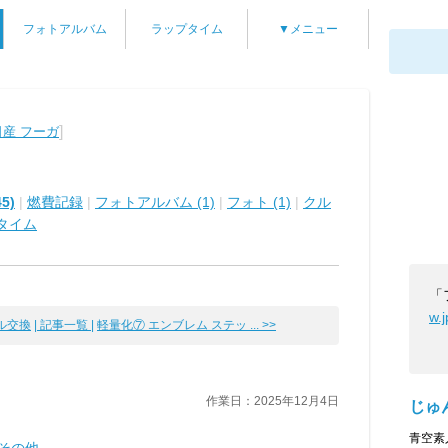
フォトアルバム
ラップタイム
▼メニュー
]
日産 フーガ
5)
|
燃費記録
|
フォトアルバム (1)
|
フォト (1)
|
クル
タイム
「
w.
交換
| 記事一覧 |
軽量化⑦ エンブレム ステッ ... >>
作業日：2025年12月4日
じゅ
青空素