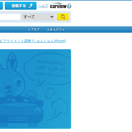
ヘルプ
 アライメント調整 [じゅんじゅん@com]