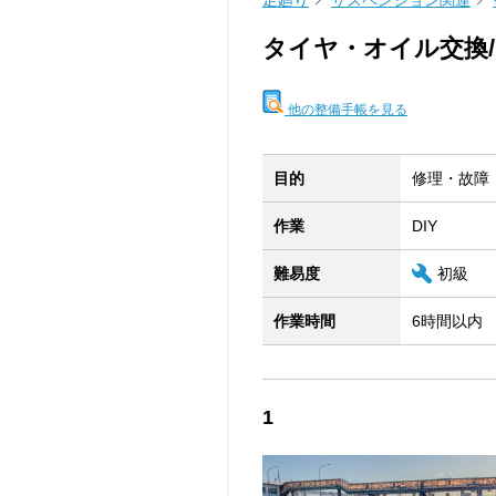
足廻り
サスペンション関連
タイヤ・オイル交換/
他の整備手帳を見る
目的
修理・故障
作業
DIY
難易度
初級
作業時間
6時間以内
1