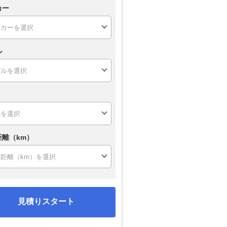
カー
ル
距離（km）
見積りスタート