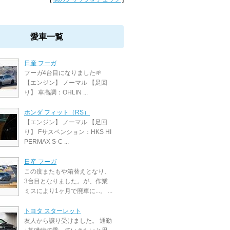
愛車一覧
日産 フーガ
フーガ4台目になりました🌱
【エンジン】 ノーマル 【足回
り】 車高調：OHLIN ...
ホンダ フィット（RS）
【エンジン】 ノーマル 【足回
り】 Fサスペンション：HKS HI
PERMAX S-C ...
日産 フーガ
この度またもや箱替えとなり、
3台目となりました。が、作業
ミスにより1ヶ月で廃車に...。 ...
トヨタ スターレット
友人から譲り受けました。 通勤