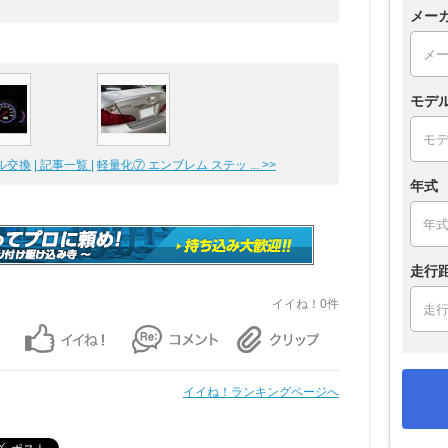
メー
モデ
交換
| 記事一覧 |
軽量化⑦ エンブレム ステッ ... >>
年式
走行
イイね！0件
イイね！ランキングページへ