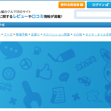
産
>
フーガ
>
整備手帳
>
足廻り
>
サスペンション関連
>
その他
>
タイヤ・オイル交換/