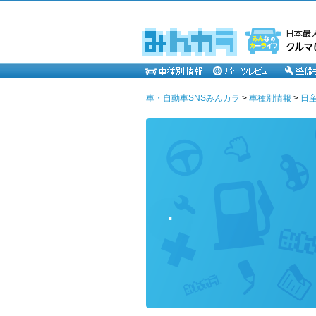
車・自動車SNSみんカラ
>
車種別情報
>
日
.