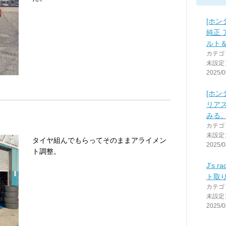
[ホン
純正
ルト
カテゴ
未設定
2025/0
[ホン
リア
みる
カテゴ
未設定
タイヤ組んでもらってそのままアライメン
2025/0
ト調整。
J's 
ト取
カテゴ
未設定
2025/0