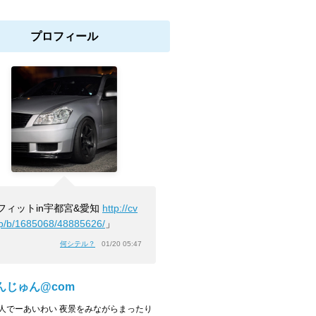
プロフィール
フィットin宇都宮&愛知
http://cv
jp/b/1685068/48885626/
」
何シテル？
01/20 05:47
んじゅん@com
人でーあいわい 夜景をみながらまったり