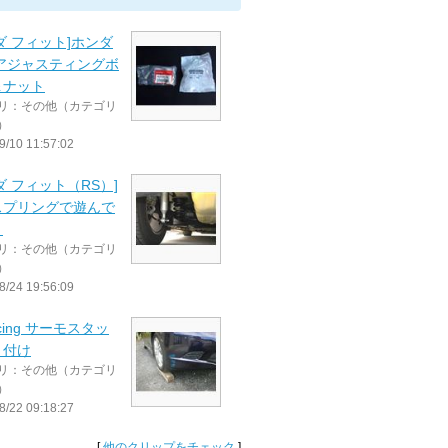
ダ フィット]ホンダ
 アジャスティングボ
＆ナット
リ：その他（カテゴリ
）
9/10 11:57:02
ダ フィット（RS）]
スプリングで遊んで
。
リ：その他（カテゴリ
）
8/24 19:56:09
racing サーモスタッ
り付け
リ：その他（カテゴリ
）
8/22 09:18:27
[
他のクリップをチェック
]