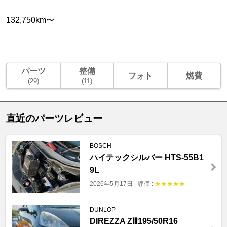
132,750km〜
パーツ
整備
フォト
燃費
(29)
(11)
直近のパーツレビュー
BOSCH
ハイテックシルバー HTS-55B1
9L
2026年5月17日
-
評価 :
★
★
★
★
★
DUNLOP
DIREZZA ZⅢ195/50R16