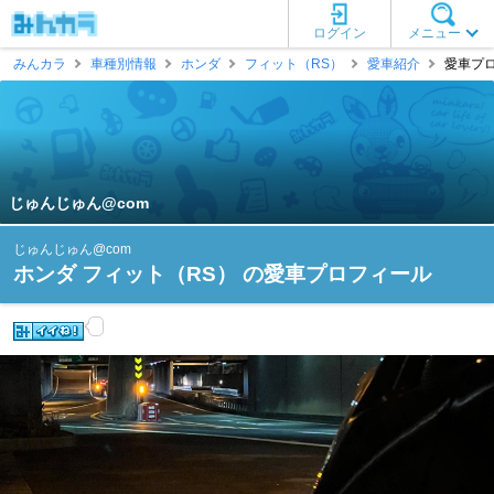
ログイン
メニュー
みんカラ
車種別情報
ホンダ
フィット（RS）
愛車紹介
愛車プロ
じゅんじゅん@com
じゅんじゅん@com
ホンダ フィット（RS） の愛車プロフィール