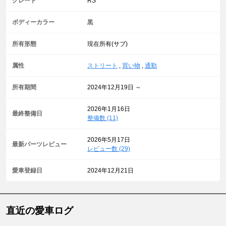
グレード
RS
ボディーカラー
黒
所有形態
現在所有(サブ)
属性
ストリート
,
買い物
,
通勤
所有期間
2024年12月19日 ～
2026年1月16日
最終整備日
整備数 (11)
2026年5月17日
最新パーツレビュー
レビュー数 (29)
愛車登録日
2024年12月21日
直近の愛車ログ