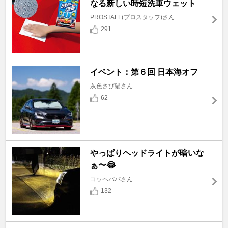
なる新しい時短洗車ウェット
PROSTAFF(プロスタッフ)さん
291
イベント：第６回 日本海オフ
灰色さび猫さん
62
やっぱりヘッドライトが暗いな
ぁ〜😂
コッペパパさん
132