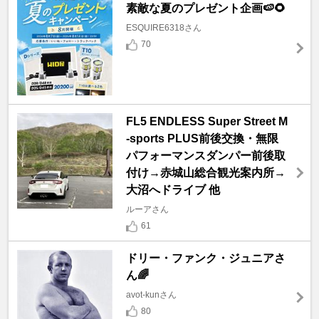
素敵な夏のプレゼント企画🍉🌻
ESQUIRE6318さん
70
FL5 ENDLESS Super Street M
-sports PLUS前後交換・無限
パフォーマンスダンパー前後取
付け→赤城山総合観光案内所→
大沼へドライブ 他
ルーアさん
61
ドリー・ファンク・ジュニアさ
ん🌈
avot-kunさん
80