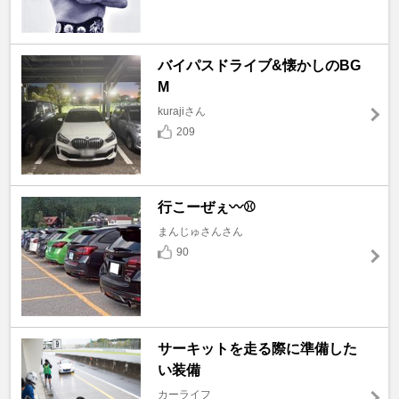
バイパスドライブ&懐かしのBG
M
kurajiさん
209
行こーぜぇ〰️⚾
まんじゅさんさん
90
サーキットを走る際に準備した
い装備
カーライフ