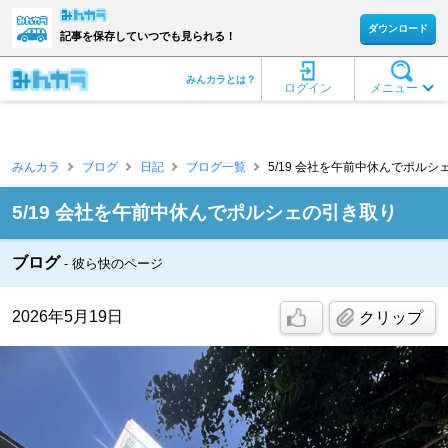
ダウンロード
記事を保存していつでも見られる！
みんカラとは？
ログイン
メニュー
みんカラ
ブログ
日記
ブログ一覧
5/19 会社を午前中休んでポルシェ
5/19 会社を午前中休んでポルシェの引き取り
ブログ
彼ら快のページ
2026年5月19日
クリップ