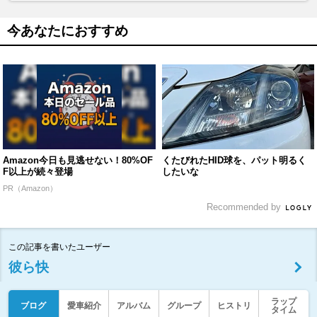
今あなたにおすすめ
Amazon今日も見逃せない！80%OF
くたびれたHID球を、パット明るく
F以上が続々登場
したいな
PR（Amazon）
Recommended by
この記事を書いたユーザー
彼ら快
ラップ
ブログ
愛車紹介
アルバム
グループ
ヒストリ
タイム