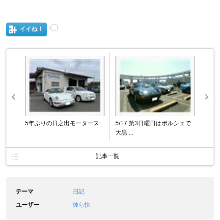
イイね！
5年ぶりの日之出モータース
5/17 第3日曜日はポルシェで
大黒 ...
記事一覧
テーマ
日記
ユーザー
彼ら快