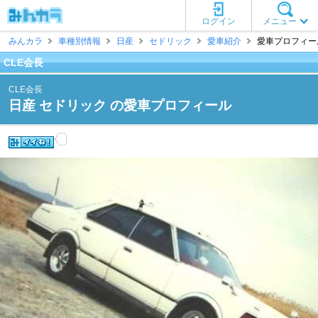
ログイン
メニュー
みんカラ
車種別情報
日産
セドリック
愛車紹介
愛車プロフィール
CLE会長
CLE会長
日産 セドリック の愛車プロフィール