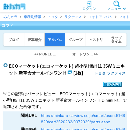
ログイン
メニュー
みんカラ
車種別情報
トヨタ
ラクティス
フォトアルバム
フォト
コフィ
ラップ
ブログ
愛車紹介
アルバム
グループ
ヒストリ
タイム
<< PIONEE ...
オートワン ... >>
ECOマーケット(エコマーケット) 超小型H8/H11 35Wミニキ
ット 新革命オールインワン H
[1枚]
トヨタ ラクティス
※この記事はパーツレビュー「ECOマーケット(エコマーケット) 超
小型H8/H11 35Wミニキット 新革命オールインワン HID mini kit」で
追加された画像です。
関連URL
https://minkara.carview.co.jp/smart/userid/168
829/car/2520232/9072029/parts.aspx
愛車紹介
https://minkara.carview.co.jp/smart/userid/168