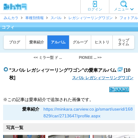
ログイン
メニュー
みんカラ
車種別情報
スバル
レガシィツーリングワゴン
フォトアル
コフィ
ラップ
ブログ
愛車紹介
アルバム
グループ
ヒストリ
タイム
<< ミラー型 ド ...
PIONEE ... >>
"スバル レガシィツーリングワゴン"の愛車アルバム
[10
枚]
スバル レガシィツーリングワゴン
※この記事は愛車紹介で追加された画像です。
愛車紹介
https://minkara.carview.co.jp/smart/userid/168
829/car/2713647/profile.aspx
写真一覧