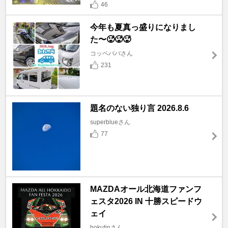
46
今年も夏真っ盛りになりまし
た〜🥵🥵🥵
コッペパパさん
231
題名のない独り言 2026.8.6
superblueさん
77
MAZDAオール北海道ファンフ
ェスタ2026 IN 十勝スピードウ
ェイ
hokutinさん