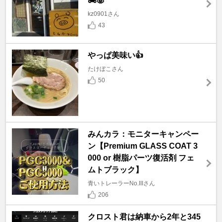
🏍🐷
kz0901さん
43
やっぱ美味い👍
たけぼこさん
50
みんカラ：モニターキャンペー
ン【Premium GLASS COAT 3
000 or 樹脂パーツ復活剤 フェ
ムトブラック】
青いトレーラーNo.IIIさん
206
クロスト君は納車から2年と345