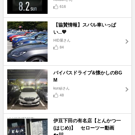
616
【協賛情報】スバル車いっぱ
い...💙
HID屋さん
84
バイパスドライブ&懐かしのBG
M
kurajiさん
48
伊豆下田の有名店【とんかつ一
(はじめ)】 セローツー動画