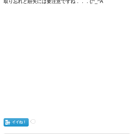
取り忘れと紛失には要注意ですね．．．(;^_^A
イイね！