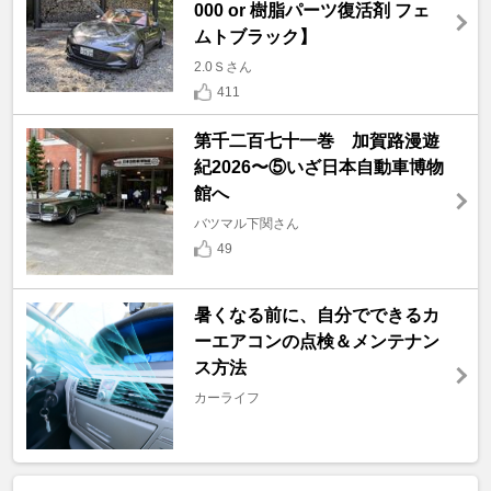
000 or 樹脂パーツ復活剤 フェ
ムトブラック】
2.0Ｓさん
411
第千二百七十一巻 加賀路漫遊
紀2026〜⑤いざ日本自動車博物
館へ
バツマル下関さん
49
暑くなる前に、自分でできるカ
ーエアコンの点検＆メンテナン
ス方法
カーライフ