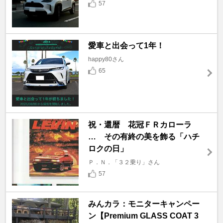
57
愛車と出会って1年！
happy80さん
65
祝・還暦 花冠ＦＲカローラ
… その有終の美を飾る「ハチ
ロクの日」
Ｐ．Ｎ．「３２乗り」さん
57
みんカラ：モニターキャンペー
ン【Premium GLASS COAT 3