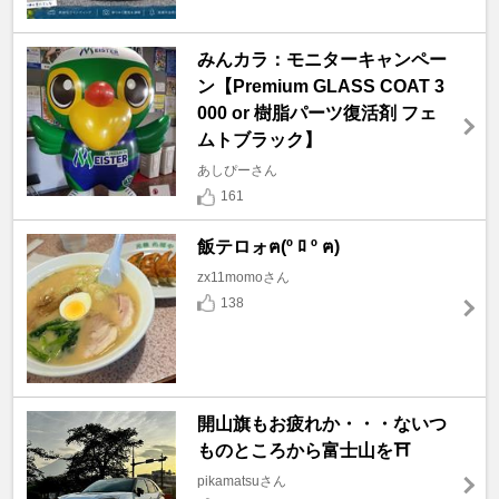
みんカラ：モニターキャンペー
ン【Premium GLASS COAT 3
000 or 樹脂パーツ復活剤 フェ
ムトブラック】
あしぴーさん
161
飯テロォฅ(º ﾛ º ฅ)
zx11momoさん
138
開山旗もお疲れか・・・ないつ
ものところから富士山を⛩️
pikamatsuさん