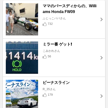
ママのバースディからの、Willi
ams Honda FW09
ふじっこパパさん
732
ミラー番 ゲット❗️
こみかれさん
56
ビーナスライン
R_35さん
179