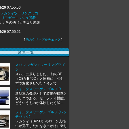
4/29 07:55:56
ル レガシィツーリングワゴ
R9 リアガーニッシュ脱着
リ：その他（カテゴリ未設
4/29 07:55:51
[
他のクリップをチェック
]
愛車一覧
スバル レガシィツーリングワゴ
ン
スバルに戻りました。 前のBP
（CBA-BP5D）と同様に、少し
ずつ変化させて行く考えで ...
フォルクスワーゲン ゴルフ R
新型車の機能として装備が標準と
なりつつある、セーフティ機能。
どういうものか体験したく試 ...
フォルクスワーゲン ゴルフ (ハッ
チバック)
レガシィ（BP5D）のローン支払
いが完了したのをきっかけに乗り