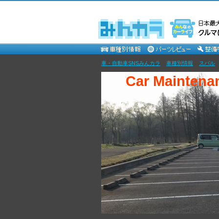
車・自動車SNSみんカラ
>
車種別情報
>
スバル
Car Maintenan