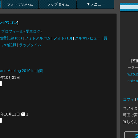
フォトアルバム
ラップタイム
▼メニュー
]
ングワゴン
プロフィール
(
愛車ログ
)
燃費記録 (66)
|
フォトアルバム
|
フォト (13)
|
クルマレビュー
|
買
い物記録
|
ラップタイム
「[整
ーター
n Meeting 2010 in 山梨
w.co.
10年10月31日
note.
コフィ
[
コフィと
10年10月11日
1
範囲で実
宜しくお
5