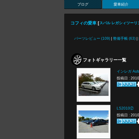
ブログ
愛車紹介
コフィの愛車
[
スバル レガシィツーリ
パーツレビュー (109)
|
整備手帳 (63)
|
フォトギャラリー一覧
インレガ Autum
投稿日 : 20
LS2010②
投稿日 : 20