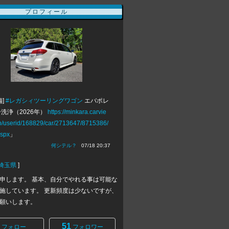
プロフィール
備]
#レガシィツーリングワゴン
エバポレ
洗浄（2026年）
https://minkara.carvie
jp/userid/168829/car/2713647/8715386/
aspx
」
何シテル？
07/18 20:37
埼玉県
]
申します。 基本、自分でやれる事は可能な
施しています。 更新頻度は少ないですが、
願いします。
51
フォロー
フォロワー