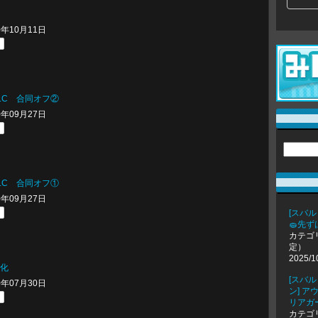
10年10月11日
LC 合同オフ②
10年09月27日
LC 合同オフ①
10年09月27日
[スバル
🧽先ず
カテゴ
定）
2025/1
化
[スバ
10年07月30日
ン] 
リアガ
カテゴ