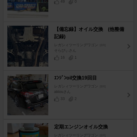
49
0
【備忘録】オイル交換 (他整備
記録)
レガシィツーリングワゴン
[BR]
そらぴぃさん
16
1
ｴﾝｼﾞﾝoil交換19回目
レガシィツーリングワゴン
[BR]
akiouさん
33
2
定期エンジンオイル交換
レガシィツーリングワゴン
[BR]