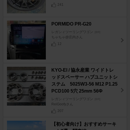
241
PORMIDO PR-G20
レガシィツーリングワゴン
[BR]
ちゃちゃ@庄内さん
12
KYO-EI / 協永産業 ワイドトレ
ッドスペーサー ハブユニットシ
ステム 5025W3-56 M12 P1.25
PCD100 5穴 25mm 56Φ
レガシィツーリングワゴン
[BR]
ReiGoofyさん
207
【初心者向け】おすすめサーキ