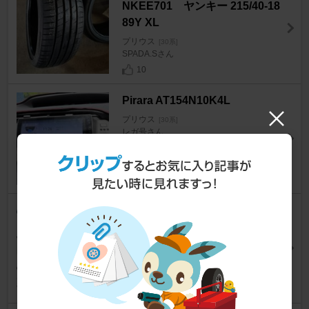
NKEE701 ヤンキー 215/40-18
89Y XL
プリウス
[30系]
SPADA.Sさん
10
Pirara AT154N10K4L
プリウス
[30系]
レガ号さん
35
COMTEC ZDR-013
プリウス
[30系]
プリウス8888さん
9