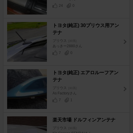
24
0
トヨタ(純正) 30プリウス用アン
テナ
プリウス
[30系]
あっきー2880さん
7
0
トヨタ(純正) エアロルーフアン
テナ
プリウス
[30系]
As Factoryさん
7
1
楽天市場 ドルフィンアンテナ
プリウス
[30系]