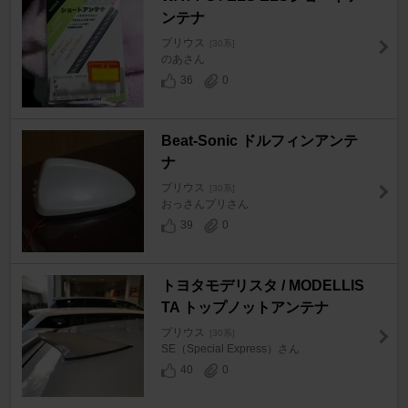
ンテナ
プリウス
[30系]
のあさん
36
0
Beat-Sonic ドルフィンアンテ
ナ
プリウス
[30系]
おっさんプリさん
39
0
トヨタモデリスタ / MODELLIS
TA トップノットアンテナ
プリウス
[30系]
SE（Special Express）さん
40
0