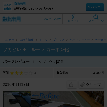
ダウンロード
記事を保存していつでも見られる！
みんカラとは？
ログイン
メニュー
みんカラ
車種別情報
トヨタ
プリウス
パーツレビュー
カーオー
フカヒレ ＋ ルーフ カーボン化
パーツレビュー
トヨタ プリウス [30系]
3
評価
購入価格
3,000 円
2010年1月17日
クリップ