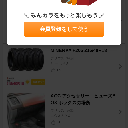
HIGH SPARK IGNTION COIL J
APAN HIGH SPARK IGNTION
COIL
プリウス
[30系]
会員登録をして使う
ふゅーさん
13
MINERVA F205 215/40R18
プリウス
[30系]
と ー しさん
16
ACC アクセサリー ヒューズB
OX ボックスの場所
プリウス
[30系]
ユウ３３さん
61