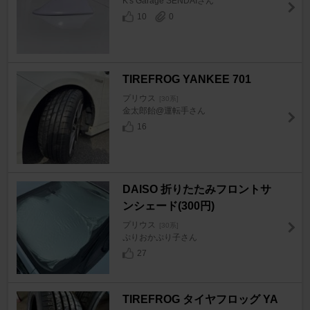
K's Garage SENDAIさん
10
0
TIREFROG YANKEE 701
プリウス
[30系]
金太郎飴@運転手さん
16
DAISO 折りたたみフロントサ
ンシェード(300円)
プリウス
[30系]
ぷりおかぷり子さん
27
TIREFROG タイヤフロッグ YA