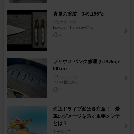
真夏の塗装 349,196㌔
プリウス
[30系]
Lowcost Nomoneyさん
2
プリウス パンク修理 (ODO65,7
00km)
プリウス
[30系]
ジン@横浜さん
3
海辺ドライブ派は要注意！ 愛
車のダメージを防ぐ重要メンテ
とは？
カーライフ