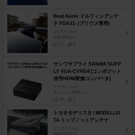
Beat-Sonic ドルフィンアンテ
ナ FDA31- (プリウス専用)
プリウス
[30系]
山侍1980さん
17
2
サンワサプライ SANWA SUPP
LY VGA-CVHD4 [コンポジット
信号HDMI変換コンバータ]
プリウス
[30系]
あっちゃん@RRさん
26
1
トヨタモデリスタ / MODELLIS
TA トップノットアンテナ
プリウス
[30系]
kazu3103さん