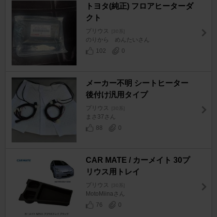
トヨタ(純正) フロアヒーターダ
クト
プリウス
[30系]
のりから めんたいさん
102
0
メーカー不明 シートヒーター
後付け汎用タイプ
プリウス
[30系]
まさ37さん
88
0
CAR MATE / カーメイト 30プ
リウス用トレイ
プリウス
[30系]
MotoMiinaさん
76
0