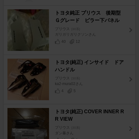
トヨタ純正 プリウス 後期型
Ｇグレード ピラー下パネル
プリウス
[30系]
ガリガリガリクソンさん
40
12
トヨタ(純正) インサイド ドア
ハンドル
プリウス
[30系]
ka2-mura02さん
4
5
トヨタ(純正) COVER INNER R
R VIEW
プリウス
[30系]
ダン暴さん