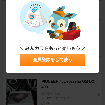
Pirara AT154N10K4L
プリウス
[30系]
レガ号さん
35
3M / スリーエム ジャパン ヘッ
ドライト用クリアコーティング
剤 / 39173
会員登録をして使う
プリウス
[30系]
のりから めんたいさん
82
PIONEER / carrozzeria GM-D2
400
プリウス
[30系]
のりから めんたいさん
86