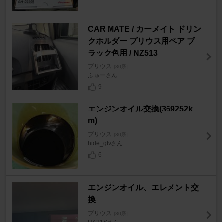
CAR MATE / カーメイト ドリン
クホルダー プリウス用ペア ブ
ラック色用 / NZ513
プリウス
[30系]
ふゅーさん
9
エンジンオイル交換(369252k
m)
プリウス
[30系]
hide_gtvさん
6
エンジンオイル、エレメント交
換
プリウス
[30系]
HA21Sさん