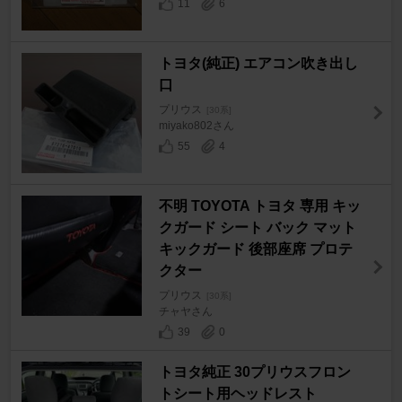
11
6
トヨタ(純正) エアコン吹き出し
口
プリウス
[30系]
miyako802さん
55
4
不明 TOYOTA トヨタ 専用 キッ
クガード シート バック マット
キックガード 後部座席 プロテ
クター
プリウス
[30系]
チャヤさん
39
0
トヨタ純正 30プリウスフロン
トシート用ヘッドレスト