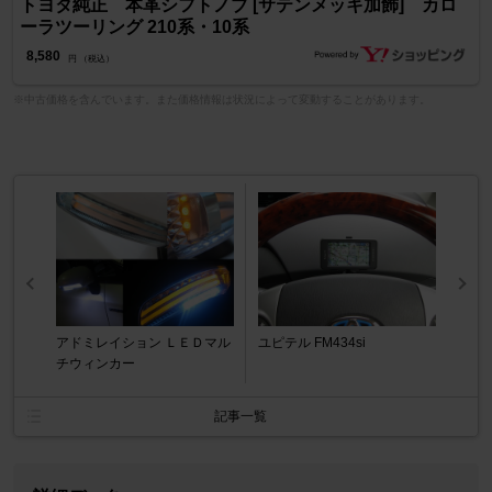
トヨタ純正 本革シフトノブ [サテンメッキ加飾] カロ
ーラツーリング 210系・10系
8,580
円 （税込）
※中古価格を含んでいます。また価格情報は状況によって変動することがあります。
アドミレイション ＬＥＤマル
ユピテル FM434si
チウィンカー
記事一覧