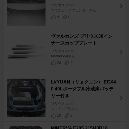
プリウス
[30系]
マウスピースフェンダーさん
9
0
ヴァルカンズ プリウス30イン
ナースカッププレート
プリウス
[30系]
Maribu558さん
20
1
LVYUAN（リョクエン） ECX4
0 40Lポータブル冷蔵庫バッテ
リー付き
プリウス
[30系]
スマイルJPNさん
10
1
MINERVA F205 215/40R18