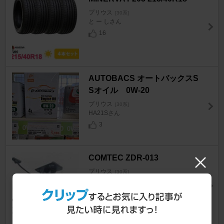
プリウス
[30系]
と ー しさん
16
AUTOBACS オートバックスS
Sオイル 0W-20
プリウス
[30系]
HA21Sさん
3
COMTEC ZDR-013
プリウス
[30系]
プリウス8888さん
9