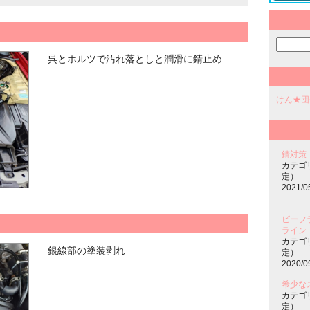
呉とホルツで汚れ落としと潤滑に錆止め
けん★団
錆対策
カテゴ
定）
2021/0
ビーフ
ライン
カテゴ
銀線部の塗装剥れ
定）
2020/0
希少な
カテゴ
定）