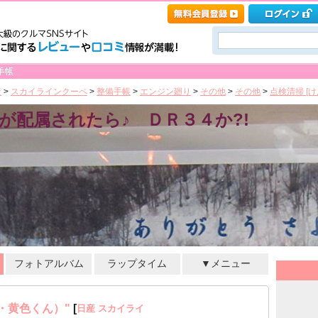
産
>
スカイラインクーペ
>
整備手帳
>
エンジン廻り
>
その他
>
その他
>
点検清掃 [
4が配属されたら♪ ＤＲ３４か?!
フォトアルバム
ラップタイム
▼メニュー
・黄色くん）"
[
日産 スカイライ