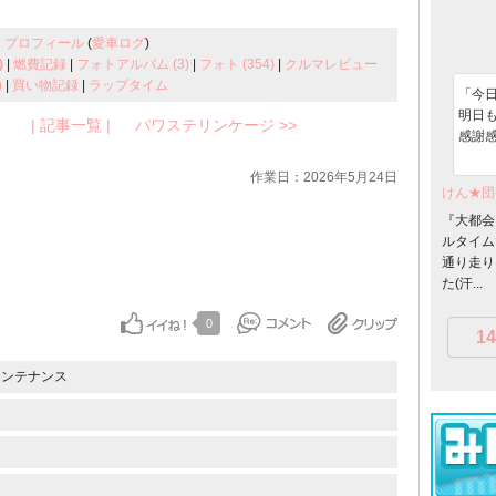
プロフィール
(
愛車ログ
)
)
|
燃費記録
|
フォトアルバム (3)
|
フォト (354)
|
クルマレビュー
)
|
買い物記録
|
ラップタイム
「今日
明日も
| 記事一覧 |
パワステリンケージ >>
感謝感
作業日：2026年5月24日
けん★団
『大都会
ルタイム
通り走り
た(汗...
0
14
メンテナンス