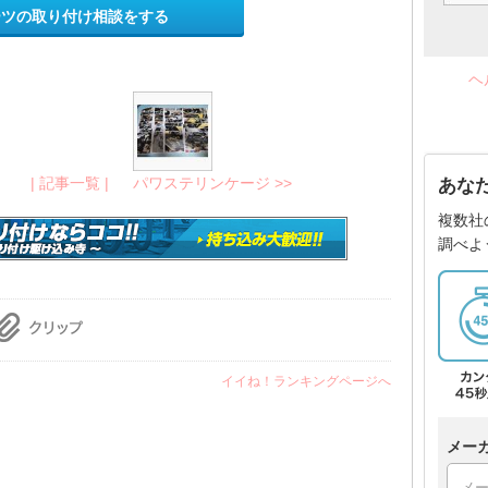
ーツの取り付け相談をする
ヘ
| 記事一覧 |
パワステリンケージ >>
あな
複数社
調べよ
イイね！ランキングページへ
メー