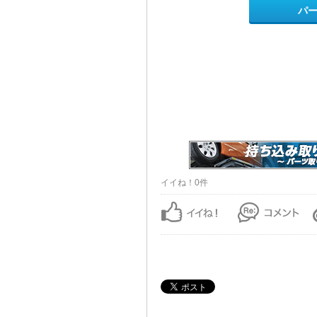
パ
イイね！0件