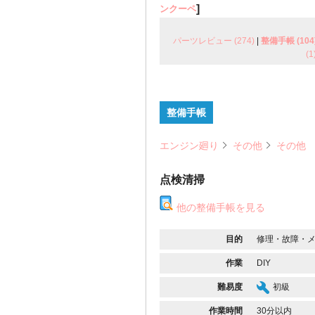
]
ンクーペ
パーツレビュー (274)
|
整備手帳 (104
(1
整備手帳
エンジン廻り
その他
その他
点検清掃
他の整備手帳を見る
目的
修理・故障・
作業
DIY
難易度
初級
作業時間
30分以内