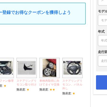
モデ
マイカー登録でお得なクーポンを獲得しよう
年式
走行
ファン修理
ステアリングリ
車検再取得に向
ステアリングリ
モコン取り付け
けてタイヤ交換
モコン、パネル
度:
★
外し
難易度:
★
難易度:
★★
難易度:
★