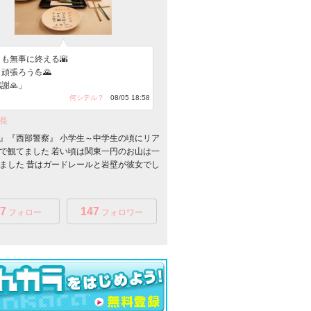
も無事に終える🌇
頑張ろう💪🌄
謝🙏」
何シテル？
08/05 18:58
長
』『西部警察』 小学生～中学生の頃にリア
で観てました 若い頃は関東一円のお山は一
ました 昔はガードレールと岩壁が彼女でし
7
147
フォロー
フォロワー