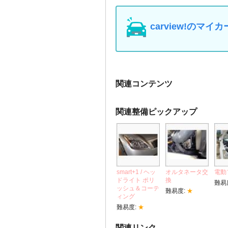
carview!の
関連コンテンツ
関連整備ピックアップ
smart+1 / ヘッ
オルタネータ交
電動
ドライト ポリ
換
難易
ッシュ＆コーテ
難易度:
★
ィング
難易度:
★
関連リンク