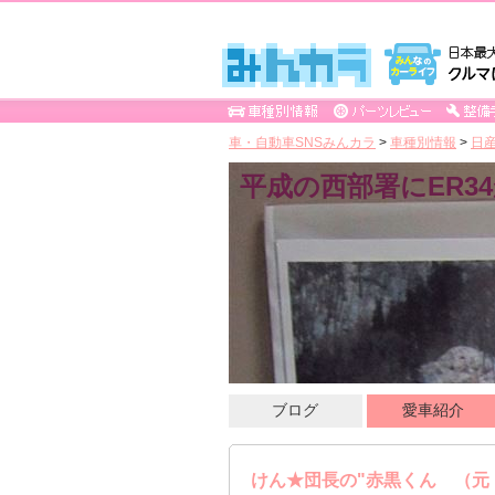
車・自動車SNSみんカラ
>
車種別情報
>
日
平成の西部署にER3
ブログ
愛車紹介
けん★団長の"赤黒くん （元