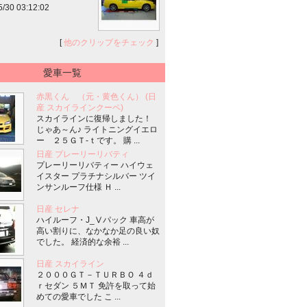
5/30 03:12:02
[
他のクリップをチェック
]
愛車一覧
赤黒くん （元・黄色くん） (日
産 スカイラインクーペ)
スカイラインに復帰しました！
じゃあ～ん♪ ライトニングイエロ
ー ２５ＧＴ-ｔです。 購 ...
日産 プレーリーリバティ
プレーリーリバティー ハイウェ
イスター プラチナシルバー ツイ
ンサンルーフ仕様 Ｈ ...
日産 セレナ
ハイルーフ・J_Ⅴパック 車高が
高い割りに、なかなか足の良い奴
でした。 経済的な余裕 ...
日産 スカイライン
２０００ＧＴ－ＴＵＲＢＯ ４ｄ
ｒセダン ５ＭＴ 免許を取って始
めての愛車でした こ ...