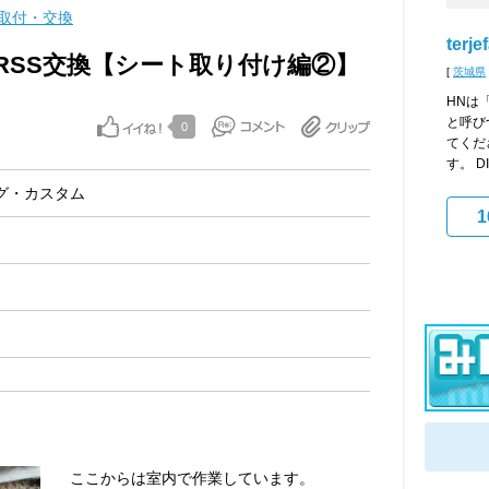
取付・交換
terje
RSS交換【シート取り付け編②】
[
茨城県
HNは
と呼び
0
てくだ
す。 D
グ・カスタム
1
ここからは室内で作業しています。