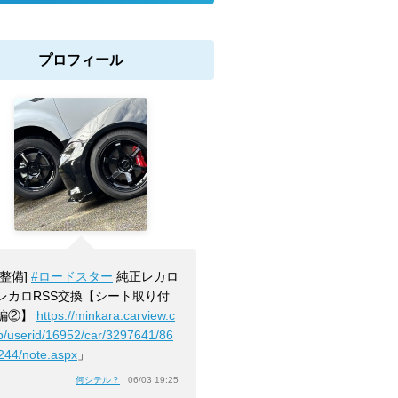
プロフィール
[整備]
#ロードスター
純正レカロ
レカロRSS交換【シート取り付
編②】
https://minkara.carview.c
jp/userid/16952/car/3297641/86
244/note.aspx
」
何シテル？
06/03 19:25