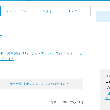
フォトアルバム
ラップタイム
▼メニュー
]
ター
6)
|
燃費記録 (58)
|
フォトアルバム (2)
|
フォト
|
クル
ップタイム
「
→
| 記事一覧 |
純正レカロ→レカロRSS交換 ... >>
け
o.
70
作業日：2026年5月31日