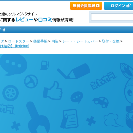
ツダ
>
ロードスター
>
整備手帳
>
内装
>
シート・シートカバー
>
取付・交換
>
 [terjefan]