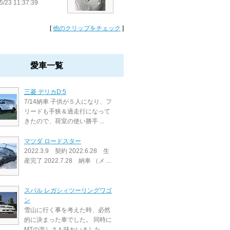
5/23 11:37:39
[
他のクリップをチェック
]
愛車一覧
三菱 デリカD:5
7/14納車 子供が５人になり、フ
リードも手狭＆過走行になって
きたので、荷室の使い勝手 ...
マツダ ロードスター
2022.3.9 契約 2022.6.28 生
産完了 2022.7.28 納車 （メ ...
スバル レガシィツーリングワゴ
ン
雪山に行く事を考えた時、必然
的に決まった車でした。 同時に
MTの楽しさも味わいました。 ...