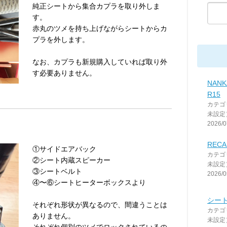
純正シートから集合カプラを取り外しま
す。
赤丸のツメを持ち上げながらシートからカ
プラを外します。
なお、カプラも新規購入していれば取り外
す必要ありません。
NANK
R15
カテゴ
未設定
2026/0
REC
①サイドエアバック
カテゴ
②シート内蔵スピーカー
未設定
③シートベルト
2026/0
④〜⑥シートヒーターボックスより
シー
それぞれ形状が異なるので、間違うことは
カテゴ
ありません。
未設定
それぞれ個別のツメでロックされているの