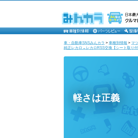
車・自動車SNSみんカラ
>
車種別情報
>
マ
純正レカロ→レカロRSS交換【シート取り付け編②】
軽さは正義