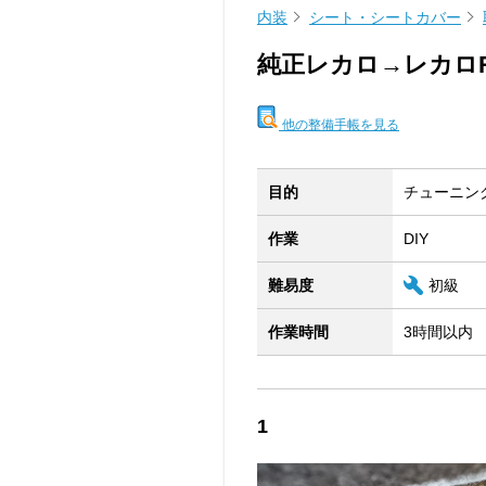
内装
シート・シートカバー
純正レカロ→レカロ
他の整備手帳を見る
目的
チューニン
作業
DIY
難易度
初級
作業時間
3時間以内
1