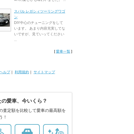
スバル レガシィツーリングワゴ
ン
DIY中心のチューニングをして
います。 あまり内容充実してな
いですが、見ていってください
...
[
愛車一覧
]
ヘルプ
｜
利用規約
｜
サイトマップ
たの愛車、今いくら？
の査定額を比較して愛車の最高額を
う！