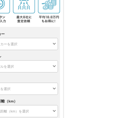
カー
ル
距離（km）